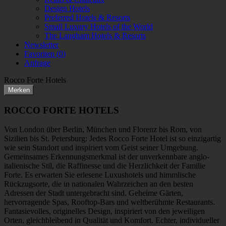
Design Hotels
Preferred Hotels & Resorts
Small Luxury Hotels of the World
The Langham Hotels & Resorts
Newsletter
Favoriten (
0
)
Anfrage
Rocco Forte Hotels
Merken
ROCCO FORTE HOTELS
Von London über Berlin, München und Florenz bis Rom, von
Sizilien bis St. Petersburg: Jedes Rocco Forte Hotel ist so einzigartig
wie sein Standort und inspiriert vom Geist seiner Umgebung.
Gemeinsames Erkennungsmerkmal ist der unverkennbare anglo-
italienische Stil, die Raffinesse und die Herzlichkeit der Familie
Forte. Es erwarten Sie erlesene Luxushotels und himmlische
Rückzugsorte, die in nationalen Wahrzeichen an den besten
Adressen der Stadt untergebracht sind. Geheime Gärten,
hervorragende Spas, Rooftop-Bars und weltberühmte Restaurants.
Fantasievolles, originelles Design, inspiriert von den jeweiligen
Orten, gleichbleibend in Qualität und Komfort. Echter, individueller