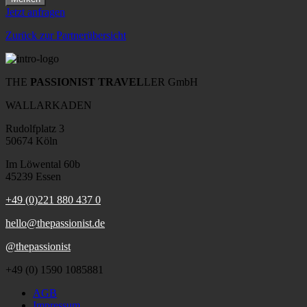
Jetzt anfragen
Zurück zur Partnerübersicht
THE
PASSIONIST TRAVEL
LER GmbH
WALLARKADEN
Rudolfplatz 3
50674 Köln
Im Löwental 60b
45239 Essen
+49 (0)221 880 437 0
hello@thepassionist.de
@thepassionist
+49 (0) 1590 1085881
AGB
Impressum