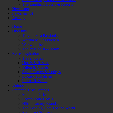
The Langham Hotels & Resorts
Newsletter
Favoriten (
0
)
Anfrage
Home
Über uns
Travel like a Passionist
Warum bei uns buchen
Wie wir arbeiten
The Passionist & Team
Reise-Inspiration
Travel Styles
Hotels & Resorts
Villen & Chalets
Safari Camps & Lodges
Luxuskreuzfahrten
Luxus-Reiseblog
Virtuoso
Preferred Hotel Brands
Mandarin Oriental
Rocco Forte Hotels
Hilton Luxury Brands
The Leading Hotels of the World
Relais & Châteaux