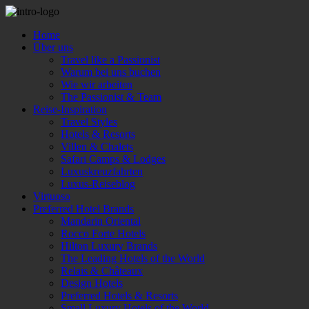
Home
Über uns
Travel like a Passionist
Warum bei uns buchen
Wie wir arbeiten
The Passionist & Team
Reise-Inspiration
Travel Styles
Hotels & Resorts
Villen & Chalets
Safari Camps & Lodges
Luxuskreuzfahrten
Luxus-Reiseblog
Virtuoso
Preferred Hotel Brands
Mandarin Oriental
Rocco Forte Hotels
Hilton Luxury Brands
The Leading Hotels of the World
Relais & Châteaux
Design Hotels
Preferred Hotels & Resorts
Small Luxury Hotels of the World