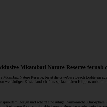
xklusive Mkambati Nature Reserve fernab 
lusive Mkambati Nature Reserve, bietet die GweGwe Beach Lodge ein 
n weitläufigen Küstenlandschaften, spektakulären Klippen, unberührten
urinspiriertem Design und schafft eine ruhige, harmonische Atmosphäre,
ssen mit eigenem Pool, komfortable Lounge-Bereiche sowie beeindruck