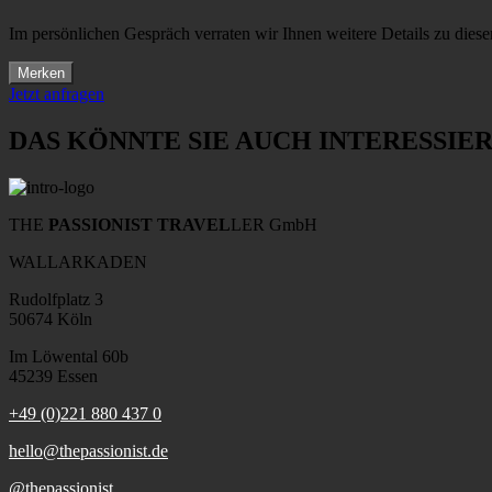
Im persönlichen Gespräch verraten wir Ihnen weitere Details zu diese
Merken
Jetzt anfragen
DAS KÖNNTE SIE AUCH INTERESSIE
THE
PASSIONIST TRAVEL
LER GmbH
WALLARKADEN
Rudolfplatz 3
50674 Köln
Im Löwental 60b
45239 Essen
+49 (0)221 880 437 0
hello@thepassionist.de
@thepassionist