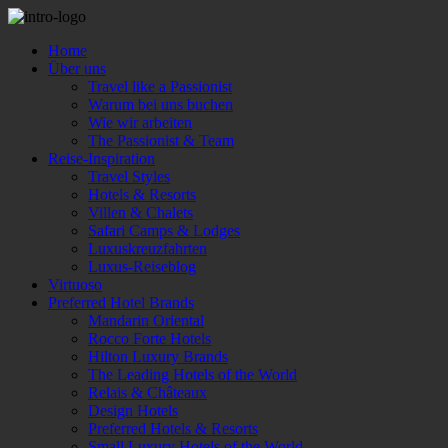
Home
Über uns
Travel like a Passionist
Warum bei uns buchen
Wie wir arbeiten
The Passionist & Team
Reise-Inspiration
Travel Styles
Hotels & Resorts
Villen & Chalets
Safari Camps & Lodges
Luxuskreuzfahrten
Luxus-Reiseblog
Virtuoso
Preferred Hotel Brands
Mandarin Oriental
Rocco Forte Hotels
Hilton Luxury Brands
The Leading Hotels of the World
Relais & Châteaux
Design Hotels
Preferred Hotels & Resorts
Small Luxury Hotels of the World