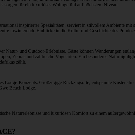
ils sorgen für ein luxuriöses Wohngefühl auf höchstem Niveau.
rnational inspirierter Spezialitäten, serviert in stilvollem Ambiente m
ntre faszinierende Einblicke in die Kultur und Geschichte des Pondo-E
ver Natur- und Outdoor-Erlebnisse. Gäste können Wanderungen entlang
lopen, Zebras und zahlreiche Vogelarten. Ein besonderes Naturhighligh
afrikas zählt.
t des Lodge-Konzepts. Großzügige Rückzugsorte, entspannte Küstena
weGwe Beach Lodge.
he Naturerlebnisse und luxuriösen Komfort zu einem außergewöhnlich
ACE?