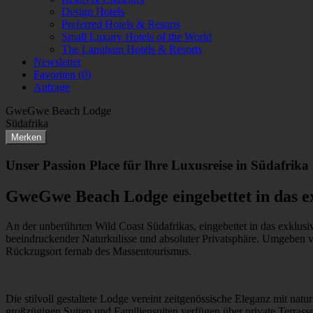
Design Hotels
Preferred Hotels & Resorts
Small Luxury Hotels of the World
The Langham Hotels & Resorts
Newsletter
Favoriten (
0
)
Anfrage
GweGwe Beach Lodge
Südafrika
Merken
Unser Passion Place für Ihre Luxusreise in Südafrika
GweGwe Beach Lodge eingebettet in das e
An der unberührten Wild Coast Südafrikas, eingebettet in das exk
beeindruckender Naturkulisse und absoluter Privatsphäre. Umgeben vo
Rückzugsort fernab des Massentourismus.
Die stilvoll gestaltete Lodge vereint zeitgenössische Eleganz mit nat
großzügigen Suiten und Familiensuiten verfügen über private Terra