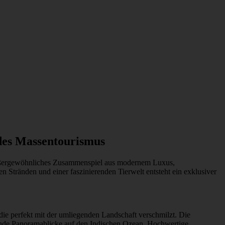
des Massentourismus
außergewöhnliches Zusammenspiel aus modernem Luxus,
 Stränden und einer faszinierenden Tierwelt entsteht ein exklusiver
 die perfekt mit der umliegenden Landschaft verschmilzt. Die
ende Panoramablicke auf den Indischen Ozean. Hochwertige