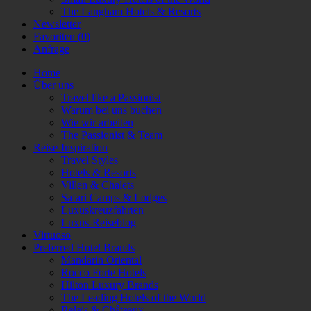
The Langham Hotels & Resorts
Newsletter
Favoriten (
0
)
Anfrage
Home
Über uns
Travel like a Passionist
Warum bei uns buchen
Wie wir arbeiten
The Passionist & Team
Reise-Inspiration
Travel Styles
Hotels & Resorts
Villen & Chalets
Safari Camps & Lodges
Luxuskreuzfahrten
Luxus-Reiseblog
Virtuoso
Preferred Hotel Brands
Mandarin Oriental
Rocco Forte Hotels
Hilton Luxury Brands
The Leading Hotels of the World
Relais & Châteaux