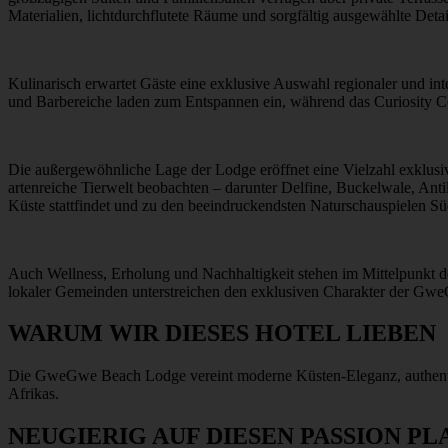
Materialien, lichtdurchflutete Räume und sorgfältig ausgewählte Deta
Kulinarisch erwartet Gäste eine exklusive Auswahl regionaler und inte
und Barbereiche laden zum Entspannen ein, während das Curiosity Ce
Die außergewöhnliche Lage der Lodge eröffnet eine Vielzahl exklusi
artenreiche Tierwelt beobachten – darunter Delfine, Buckelwale, Anti
Küste stattfindet und zu den beeindruckendsten Naturschauspielen Süd
Auch Wellness, Erholung und Nachhaltigkeit stehen im Mittelpunk
lokaler Gemeinden unterstreichen den exklusiven Charakter der G
WARUM WIR DIESES HOTEL LIEBEN
Die GweGwe Beach Lodge vereint moderne Küsten-Eleganz, authentisc
Afrikas.
NEUGIERIG AUF DIESEN PASSION PL