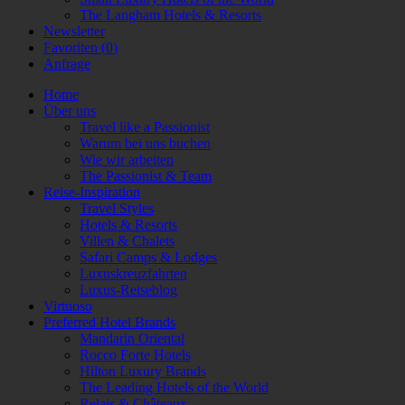
The Langham Hotels & Resorts
Newsletter
Favoriten (
0
)
Anfrage
Home
Über uns
Travel like a Passionist
Warum bei uns buchen
Wie wir arbeiten
The Passionist & Team
Reise-Inspiration
Travel Styles
Hotels & Resorts
Villen & Chalets
Safari Camps & Lodges
Luxuskreuzfahrten
Luxus-Reiseblog
Virtuoso
Preferred Hotel Brands
Mandarin Oriental
Rocco Forte Hotels
Hilton Luxury Brands
The Leading Hotels of the World
Relais & Châteaux