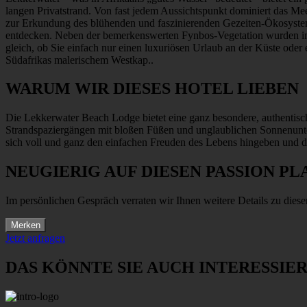
langen Privatstrand. Von fast jedem Aussichtspunkt dominiert das Me
zur Erkundung des blühenden und faszinierenden Gezeiten-Ökosystem
entdecken. Neben der bemerkenswerten Fynbos-Vegetation wurden im 
gleich, ob Sie einfach nur einen luxuriösen Urlaub an der Küste ode
Südafrikas malerischem Westkap..
WARUM WIR DIESES HOTEL LIEBEN
Die Lekkerwater Beach Lodge bietet eine ganz besondere, authentis
Strandspaziergängen mit bloßen Füßen und unglaublichen Sonnenunter
sich voll und ganz den einfachen Freuden des Lebens hingeben und d
NEUGIERIG AUF DIESEN PASSION PL
Im persönlichen Gespräch verraten wir Ihnen weitere Details zu diese
Merken
Jetzt anfragen
DAS KÖNNTE SIE AUCH INTERESSIE