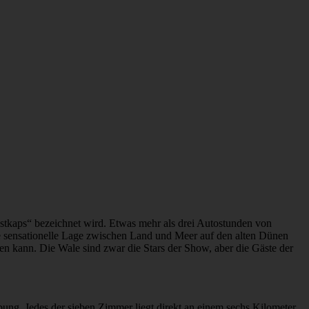
stkaps“ bezeichnet wird. Etwas mehr als drei Autostunden von
ne sensationelle Lage zwischen Land und Meer auf den alten Dünen
n kann. Die Wale sind zwar die Stars der Show, aber die Gäste der
ung. Jedes der sieben Zimmer liegt direkt an einem sechs Kilometer