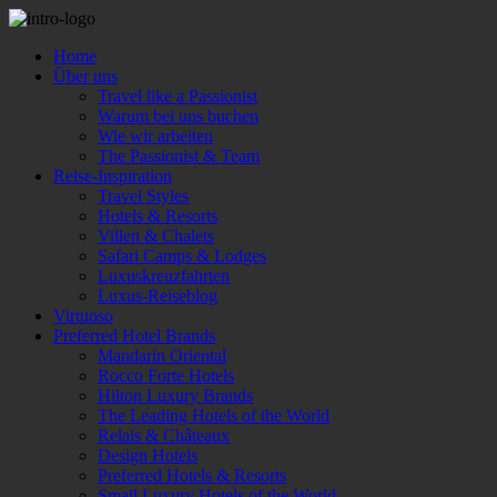
Home
Über uns
Travel like a Passionist
Warum bei uns buchen
Wie wir arbeiten
The Passionist & Team
Reise-Inspiration
Travel Styles
Hotels & Resorts
Villen & Chalets
Safari Camps & Lodges
Luxuskreuzfahrten
Luxus-Reiseblog
Virtuoso
Preferred Hotel Brands
Mandarin Oriental
Rocco Forte Hotels
Hilton Luxury Brands
The Leading Hotels of the World
Relais & Châteaux
Design Hotels
Preferred Hotels & Resorts
Small Luxury Hotels of the World