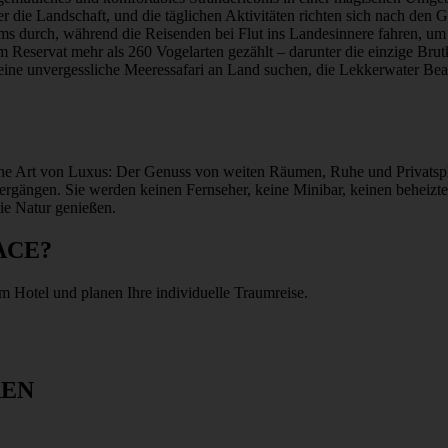
er die Landschaft, und die täglichen Aktivitäten richten sich nach den
s durch, während die Reisenden bei Flut ins Landesinnere fahren, um
Reservat mehr als 260 Vogelarten gezählt – darunter die einzige Br
r eine unvergessliche Meeressafari an Land suchen, die Lekkerwater Bea
che Art von Luxus: Der Genuss von weiten Räumen, Ruhe und Privatsp
gängen. Sie werden keinen Fernseher, keine Minibar, keinen beheizte
ie Natur genießen.
ACE?
m Hotel und planen Ihre individuelle Traumreise.
REN