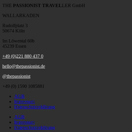
THE
PASSIONIST TRAVEL
LER GmbH
WALLARKADEN
Rudolfplatz 3
50674 Köln
Im Löwental 60b
45239 Essen
+49 (0)221 880 437 0
hello@thepassionist.de
@thepassionist
+49 (0) 1590 1085881
AGB
Impressum
Datenschutzerklärung
AGB
Impressum
Datenschutzerklärung