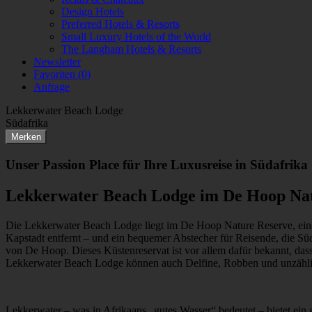
Design Hotels
Preferred Hotels & Resorts
Small Luxury Hotels of the World
The Langham Hotels & Resorts
Newsletter
Favoriten (
0
)
Anfrage
Lekkerwater Beach Lodge
Südafrika
Merken
Unser Passion Place für Ihre Luxusreise in Südafrika
Lekkerwater Beach Lodge im De Hoop Nat
Die Lekkerwater Beach Lodge liegt im De Hoop Nature Reserve, eine
Kapstadt entfernt – und ein bequemer Abstecher für Reisende, die S
von De Hoop. Dieses Küstenreservat ist vor allem dafür bekannt, das
Lekkerwater Beach Lodge können auch Delfine, Robben und unzähli
Lekkerwater – was in Afrikaans „gutes Wasser“ bedeutet – bietet ein