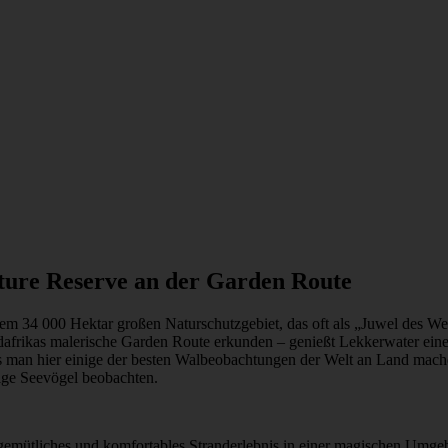
ure Reserve an der Garden Route
m 34 000 Hektar großen Naturschutzgebiet, das oft als „Juwel des We
üdafrikas malerische Garden Route erkunden – genießt Lekkerwater ei
s man hier einige der besten Walbeobachtungen der Welt an Land mache
ge Seevögel beobachten.
 gemütliches und komfortables Stranderlebnis in einer magischen Umgeb