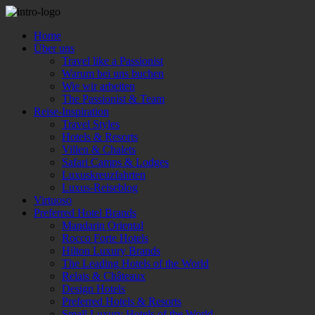
Home
Über uns
Travel like a Passionist
Warum bei uns buchen
Wie wir arbeiten
The Passionist & Team
Reise-Inspiration
Travel Styles
Hotels & Resorts
Villen & Chalets
Safari Camps & Lodges
Luxuskreuzfahrten
Luxus-Reiseblog
Virtuoso
Preferred Hotel Brands
Mandarin Oriental
Rocco Forte Hotels
Hilton Luxury Brands
The Leading Hotels of the World
Relais & Châteaux
Design Hotels
Preferred Hotels & Resorts
Small Luxury Hotels of the World