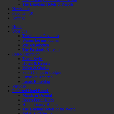
The Langham Hotels & Resorts
Newsletter
Favoriten (
0
)
Anfrage
Home
Über uns
Travel like a Passionist
Warum bei uns buchen
Wie wir arbeiten
The Passionist & Team
Reise-Inspiration
Travel Styles
Hotels & Resorts
Villen & Chalets
Safari Camps & Lodges
Luxuskreuzfahrten
Luxus-Reiseblog
Virtuoso
Preferred Hotel Brands
Mandarin Oriental
Rocco Forte Hotels
Hilton Luxury Brands
The Leading Hotels of the World
Relais & Châteaux