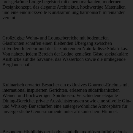
preisgekrönte Lodge begeistert mit einem markanten, modernen
Designkonzept, das elegante Architektur, hochwertige Materialien
und eine eindrucksvolle Kunstsammlung harmonisch miteinander
vereint.
Großzügige Wohn- und Loungebereiche mit bodentiefen
Glasfronten schaffen einen fließenden Übergang zwischen
stilvollem Interieur und der faszinierenden Naturkulisse Südafrikas.
Von nahezu jedem Bereich der Lodge genießen Gäste spektakuläre
Ausblicke auf die Savanne, das Wasserloch sowie die umliegende
Berglandschaft.
Kulinarisch erwartet Besucher ein exklusives Gourmet-Erlebnis mit
international inspirierten Gerichten, erlesenen südafrikanischen
Weinen und hochwertigen Spirituosen. Verschiedene elegante
Dining-Bereiche, private Aussichtsterrassen sowie eine stilvolle Gin-
und Whiskey-Bar schaffen eine außergewöhnliche Atmosphäre für
unvergessliche Genussmomente unter afrikanischem Himmel.
Besondere Highlights der Lodge sind die luxuriösen Infinity Pools,