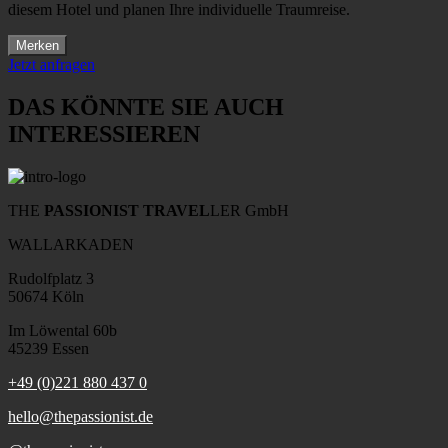
diesem Hotel und planen Ihre individuelle Traumreise.
Merken
Jetzt anfragen
DAS KÖNNTE SIE AUCH
INTERESSIEREN
THE
PASSIONIST TRAVEL
LER GmbH
WALLARKADEN
Rudolfplatz 3
50674 Köln
Im Löwental 60b
45239 Essen
+49 (0)221 880 437 0
hello@thepassionist.de