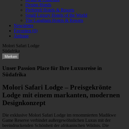
Design Hotels
Preferred Hotels & Resorts
Small Luxury Hotels of the World
The Langham Hotels & Resorts
Newsletter
Favoriten (
0
)
Anfrage
Molori Safari Lodge
Südafrika
Merken
Unser Passion Place für Ihre Luxusreise in
Südafrika
Molori Safari Lodge – Preisgekrönte
Lodge mit einem markanten, modernen
Designkonzept
Die exklusive Molori Safari Lodge im renommierten Madikwe
Game Reserve verbindet außergewöhnlichen Luxus mit der
beeindruckenden Schönheit der afrikanischen Wildnis. Die