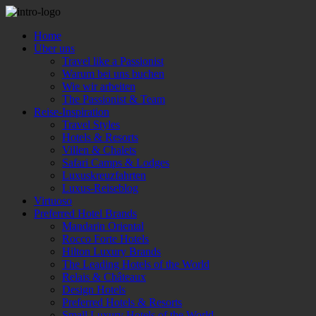
Home
Über uns
Travel like a Passionist
Warum bei uns buchen
Wie wir arbeiten
The Passionist & Team
Reise-Inspiration
Travel Styles
Hotels & Resorts
Villen & Chalets
Safari Camps & Lodges
Luxuskreuzfahrten
Luxus-Reiseblog
Virtuoso
Preferred Hotel Brands
Mandarin Oriental
Rocco Forte Hotels
Hilton Luxury Brands
The Leading Hotels of the World
Relais & Châteaux
Design Hotels
Preferred Hotels & Resorts
Small Luxury Hotels of the World