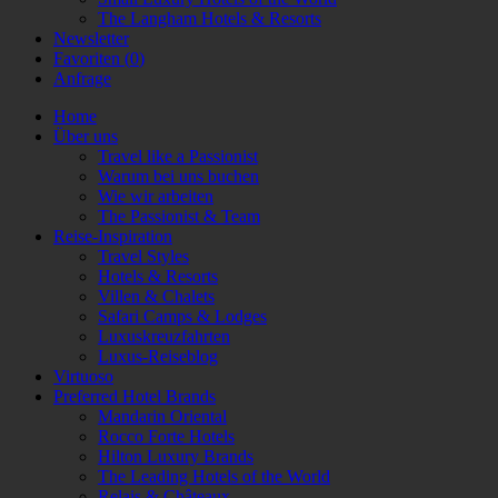
The Langham Hotels & Resorts
Newsletter
Favoriten (
0
)
Anfrage
Home
Über uns
Travel like a Passionist
Warum bei uns buchen
Wie wir arbeiten
The Passionist & Team
Reise-Inspiration
Travel Styles
Hotels & Resorts
Villen & Chalets
Safari Camps & Lodges
Luxuskreuzfahrten
Luxus-Reiseblog
Virtuoso
Preferred Hotel Brands
Mandarin Oriental
Rocco Forte Hotels
Hilton Luxury Brands
The Leading Hotels of the World
Relais & Châteaux