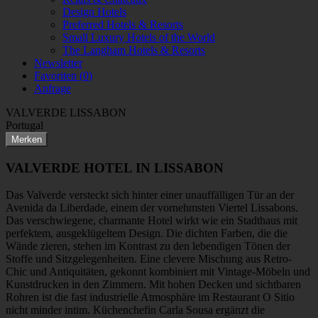
Design Hotels
Preferred Hotels & Resorts
Small Luxury Hotels of the World
The Langham Hotels & Resorts
Newsletter
Favoriten (
0
)
Anfrage
VALVERDE LISSABON
Portugal
Merken
VALVERDE HOTEL IN LISSABON
Das Valverde versteckt sich hinter einer unauffälligen Tür an der
Avenida da Liberdade, einem der vornehmsten Viertel Lissabons.
Das verschwiegene, charmante Hotel wirkt wie ein Stadthaus mit
perfektem, ausgeklügeltem Design. Die dichten Farben, die die
Wände zieren, stehen im Kontrast zu den lebendigen Tönen der
Stoffe und Sitzgelegenheiten. Eine clevere Mischung aus Retro-
Chic und Antiquitäten, gekonnt kombiniert mit Vintage-Möbeln und
Kunstdrucken in den Zimmern. Mit hohen Decken und sichtbaren
Rohren ist die fast industrielle Atmosphäre im Restaurant O Sitio
nicht minder intim. Küchenchefin Carla Sousa ergänzt die