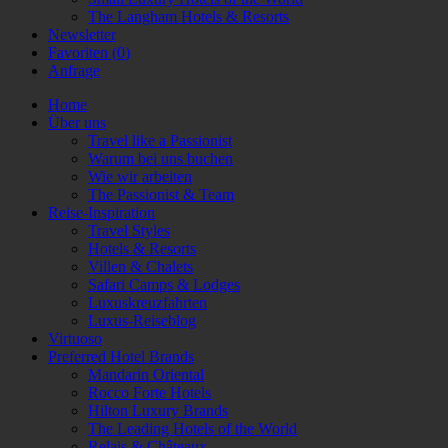
The Langham Hotels & Resorts
Newsletter
Favoriten (
0
)
Anfrage
Home
Über uns
Travel like a Passionist
Warum bei uns buchen
Wie wir arbeiten
The Passionist & Team
Reise-Inspiration
Travel Styles
Hotels & Resorts
Villen & Chalets
Safari Camps & Lodges
Luxuskreuzfahrten
Luxus-Reiseblog
Virtuoso
Preferred Hotel Brands
Mandarin Oriental
Rocco Forte Hotels
Hilton Luxury Brands
The Leading Hotels of the World
Relais & Châteaux