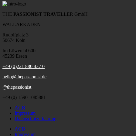
THE
PASSIONIST TRAVEL
LER GmbH
WALLARKADEN
Rudolfplatz 3
50674 Köln
Im Löwental 60b
45239 Essen
+49 (0)221 880 437 0
hello@thepassionist.de
@thepassionist
+49 (0) 1590 1085881
AGB
Impressum
Datenschutzerklärung
AGB
Impressum