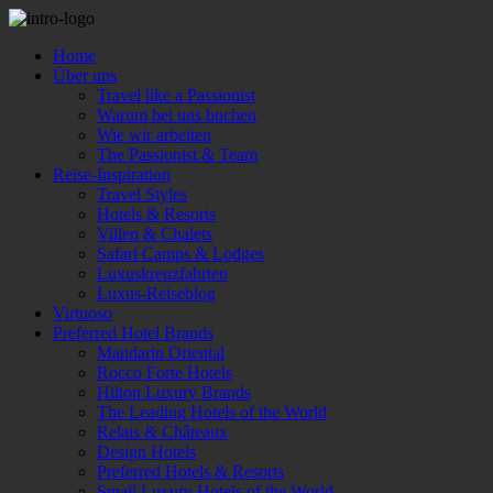
Home
Über uns
Travel like a Passionist
Warum bei uns buchen
Wie wir arbeiten
The Passionist & Team
Reise-Inspiration
Travel Styles
Hotels & Resorts
Villen & Chalets
Safari Camps & Lodges
Luxuskreuzfahrten
Luxus-Reiseblog
Virtuoso
Preferred Hotel Brands
Mandarin Oriental
Rocco Forte Hotels
Hilton Luxury Brands
The Leading Hotels of the World
Relais & Châteaux
Design Hotels
Preferred Hotels & Resorts
Small Luxury Hotels of the World