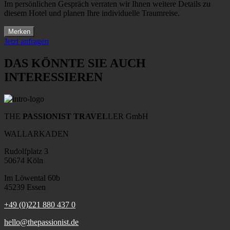
Im persönlichen Gespräch verraten wir Ihnen weitere Details zu
diesem Hotel und planen Ihre individuelle Traumreise.
Merken
Jetzt anfragen
DAS KÖNNTE SIE AUCH
INTERESSIEREN
THE
PASSIONIST TRAVEL
LER GmbH
WALLARKADEN
Rudolfplatz 3
50674 Köln
Im Löwental 60b
45239 Essen
+49 (0)221 880 437 0
hello@thepassionist.de