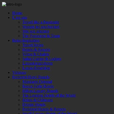
Home
Über uns
Travel like a Passionist
Warum bei uns buchen
Wie wir arbeiten
The Passionist & Team
Reise-Inspiration
Travel Styles
Hotels & Resorts
Villen & Chalets
Safari Camps & Lodges
Luxuskreuzfahrten
Luxus-Reiseblog
Virtuoso
Preferred Hotel Brands
Mandarin Oriental
Rocco Forte Hotels
Hilton Luxury Brands
The Leading Hotels of the World
Relais & Châteaux
Design Hotels
Preferred Hotels & Resorts
Small Luxury Hotels of the World