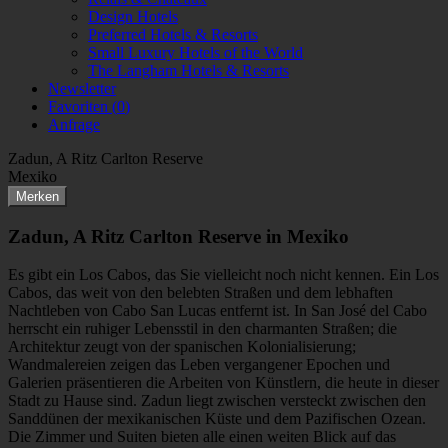
Design Hotels
Preferred Hotels & Resorts
Small Luxury Hotels of the World
The Langham Hotels & Resorts
Newsletter
Favoriten (
0
)
Anfrage
Zadun, A Ritz Carlton Reserve
Mexiko
Merken
Zadun, A Ritz Carlton Reserve in Mexiko
Es gibt ein Los Cabos, das Sie vielleicht noch nicht kennen. Ein Los
Cabos, das weit von den belebten Straßen und dem lebhaften
Nachtleben von Cabo San Lucas entfernt ist. In San José del Cabo
herrscht ein ruhiger Lebensstil in den charmanten Straßen; die
Architektur zeugt von der spanischen Kolonialisierung;
Wandmalereien zeigen das Leben vergangener Epochen und
Galerien präsentieren die Arbeiten von Künstlern, die heute in dieser
Stadt zu Hause sind. Zadun liegt zwischen versteckt zwischen den
Sanddünen der mexikanischen Küste und dem Pazifischen Ozean.
Die Zimmer und Suiten bieten alle einen weiten Blick auf das