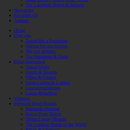
The Langham Hotels & Resorts
Newsletter
Favoriten (
0
)
Anfrage
Home
Über uns
Travel like a Passionist
Warum bei uns buchen
Wie wir arbeiten
The Passionist & Team
Reise-Inspiration
Travel Styles
Hotels & Resorts
Villen & Chalets
Safari Camps & Lodges
Luxuskreuzfahrten
Luxus-Reiseblog
Virtuoso
Preferred Hotel Brands
Mandarin Oriental
Rocco Forte Hotels
Hilton Luxury Brands
The Leading Hotels of the World
Relais & Châteaux