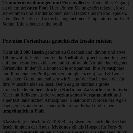
Traumferienwohnungen und Ferienvillen
verfügen über Zugang
zu einem
privaten Pool
. Hier können Sie ungestört relaxen, lesen,
schwimmen und Kinder können nach Herzenslust im Pool spielen.
Genießen Sie diesen Luxus bei angenehmen Temperaturen und viel
Sonne. Life is better at the pool!
Privates Ferienhaus griechische Inseln mieten
Mehr als
3.000 Inseln
gehören zu Griechenland, davon sind etwa
100 bewohnt. Entdecken Sie die
Vielfalt
der griechischen Inselwelt
auf eine besonders exklusive und komfortable Art mit einer eigenen
Ferienvilla. In der Villa können Sie entspannen, Ihre Privatsphäre
und Ihren eigenen Pool genießen und gleichzeitig Land & Leute
entdecken. Gerne unterstützen wir Sie auf der Suche nach der für
Ihre Wünsche idealen Insel. Denn es gibt durchaus große
Unterschiede. So beeindrucken
Korfu
und
Zakynthos
im Ionischen
Meer mit Relikten aus der
venezianischen Vergangenheit
und
einer fast italienischen Atmosphäre. Skiathos im Norden der Ägäis
dagegen bezaubert mit seiner grünen Landschaft und seinem
ursprünglichen Flair
.
Klassisch griechisch in Weiß & Blau präsentieren sich die Kykladen
Inseln inmitten der Ägäis.
Mykonos
gilt als Hotspot für Party &
Glamour,
Santorin
als Must-See für Besucher aus aller Welt durch