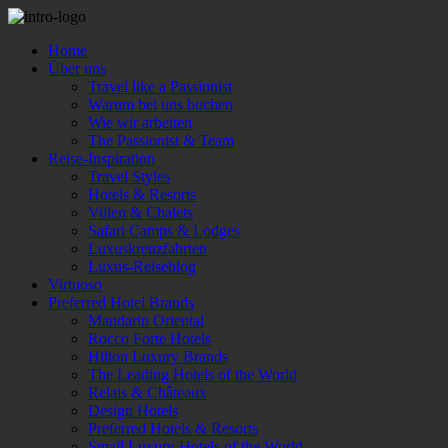
Home
Über uns
Travel like a Passionist
Warum bei uns buchen
Wie wir arbeiten
The Passionist & Team
Reise-Inspiration
Travel Styles
Hotels & Resorts
Villen & Chalets
Safari Camps & Lodges
Luxuskreuzfahrten
Luxus-Reiseblog
Virtuoso
Preferred Hotel Brands
Mandarin Oriental
Rocco Forte Hotels
Hilton Luxury Brands
The Leading Hotels of the World
Relais & Châteaux
Design Hotels
Preferred Hotels & Resorts
Small Luxury Hotels of the World