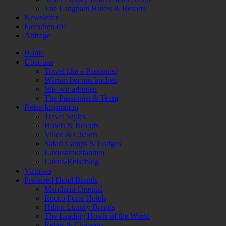
The Langham Hotels & Resorts
Newsletter
Favoriten (
0
)
Anfrage
Home
Über uns
Travel like a Passionist
Warum bei uns buchen
Wie wir arbeiten
The Passionist & Team
Reise-Inspiration
Travel Styles
Hotels & Resorts
Villen & Chalets
Safari Camps & Lodges
Luxuskreuzfahrten
Luxus-Reiseblog
Virtuoso
Preferred Hotel Brands
Mandarin Oriental
Rocco Forte Hotels
Hilton Luxury Brands
The Leading Hotels of the World
Relais & Châteaux