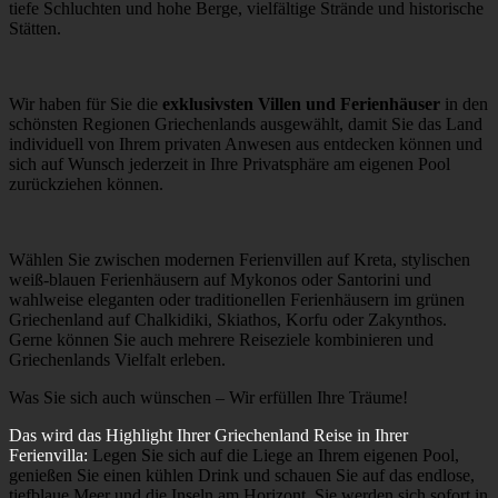
tiefe Schluchten und hohe Berge, vielfältige Strände und historische
Stätten.
Wir haben für Sie die
exklusivsten Villen und Ferienhäuser
in den
schönsten Regionen Griechenlands ausgewählt, damit Sie das Land
individuell von Ihrem privaten Anwesen aus entdecken können und
sich auf Wunsch jederzeit in Ihre Privatsphäre am eigenen Pool
zurückziehen können.
Wählen Sie zwischen modernen Ferienvillen auf Kreta, stylischen
weiß-blauen Ferienhäusern auf Mykonos oder Santorini und
wahlweise eleganten oder traditionellen Ferienhäusern im grünen
Griechenland auf Chalkidiki, Skiathos, Korfu oder Zakynthos.
Gerne können Sie auch mehrere Reiseziele kombinieren und
Griechenlands Vielfalt erleben.
Was Sie sich auch wünschen – Wir erfüllen Ihre Träume!
Das wird das Highlight Ihrer Griechenland Reise in Ihrer
Ferienvilla:
Legen Sie sich auf die Liege an Ihrem eigenen Pool,
genießen Sie einen kühlen Drink und schauen Sie auf das endlose,
tiefblaue Meer und die Inseln am Horizont. Sie werden sich sofort in