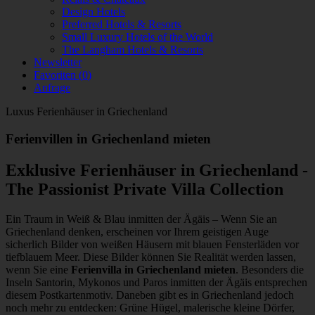
Design Hotels
Preferred Hotels & Resorts
Small Luxury Hotels of the World
The Langham Hotels & Resorts
Newsletter
Favoriten (
0
)
Anfrage
Luxus Ferienhäuser in Griechenland
Ferienvillen in Griechenland mieten
Exklusive Ferienhäuser in Griechenland -
The Passionist Private Villa Collection
Ein Traum in Weiß & Blau inmitten der Ägäis – Wenn Sie an
Griechenland denken, erscheinen vor Ihrem geistigen Auge
sicherlich Bilder von weißen Häusern mit blauen Fensterläden vor
tiefblauem Meer. Diese Bilder können Sie Realität werden lassen,
wenn Sie eine
Ferienvilla in Griechenland mieten
. Besonders die
Inseln Santorin, Mykonos und Paros inmitten der Ägäis entsprechen
diesem Postkartenmotiv. Daneben gibt es in Griechenland jedoch
noch mehr zu entdecken: Grüne Hügel, malerische kleine Dörfer,