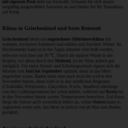
mit eigenem Pool
steht zur Auswahl. Schauen Sie sich unsere
sorgfältig ausgewählten Anwesen an und finden Sie Ihr Traumhaus
auf Kreta.
Klima in Griechenland und beste Reisezeit
Griechenland
bietet ein
angenehmes Mittelmeerklima
mit
warmen, trockenen Sommern und milden und feuchten Winter. Im
Hochsommer kann es in der Ägäis mitunter sehr heiß werden,
teilweise weit über mit 30 ℃. Durch die starken Winde in der
Region, vor allem durch den
Meltemi
, ist die Hitze jedoch gut
erträglich. Für einen Strand- und Erholungsurlaub eignen sich die
Monate von
Juni bis September
optimal, dann ist das Meer
angenehm warm. Baden kann man auch noch bis weit in den
November hinein, dann wird es in den nördlichen Regionen
(Chalkidiki, Peloponnes, Zakynthos, Korfu, Skiathos) allerdings
von den Lufttemperaturen her schon kühler, während auf
Kreta
bis
in den November hinein warme Temperaturen herrschen. Auf Kreta
fängt die Saison auch wesentlich früher an, schon
Ostern
kann es
angenehm warm sein, das Meer ist jedoch erst ab Mai zum Baden
geeignet.