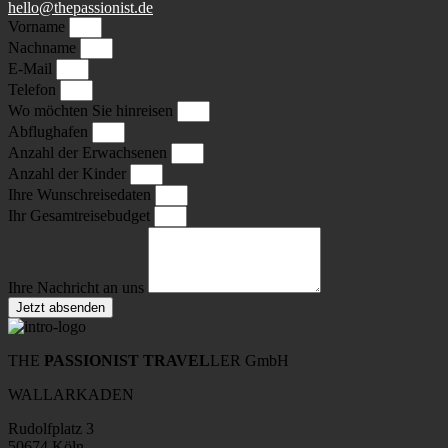
hello@thepassionist.de
Vorname
Nachname
E-Mail
Telefon
Wo möchten Sie hinreisen
Abflughafen
Anzahl der Erwachsenen
Anzahl der Kinder
Ihre Wunschreisedaten
Ihr Gesamtreisebudget
Ihre Nachricht an uns
Jetzt absenden
THE
PASSIONIST TRAVEL
LER GmbH
WALLARKADEN
Rudolfplatz 3
50674 Köln