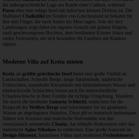
die außergewöhnliche Lage am Rande einer Caldera, während
Paros
eher eine ruhige Insel mit hübschen kleinen Dörfern ist. Die
Halbinsel
Chalkidiki
im Norden von Griechenland ist bekannt für
ihre drei Finger, die nach Süden ins Meer ragen. Jede der drei
Landzungen zeigt dabei ein eigenes Gesicht mit grünen Hügeln,
sanft geschwungenen Buchten, dem berühmten Kloster Athos und
vielen Ferienorten, die sich besonders für Familien mit Kindern
eignen.
Moderne Villa auf Kreta mieten
Kreta
als
größte griechische Insel
bietet eine große Vielfalt an
Landschaften. Schroffe Berge, lange Sandstrände, malerische
Felsbuchten, traumhafte Kiesstrände mit türkisfarbenem Wasser und
eindrucksvolle Schluchten bieten auch für unterschiedliche
Urlaubswünsche in Ihrer Familie die richtige Umgebung. Wandern
Sie durch die berühmte
Samaria Schlucht
, entdecken Sie die
Bergwelt der
Weißen Berge
und schwimmen Sie im glasklaren
Wasser an abgelegenen Stränden. Dazu gilt es historisch bedeutsame
Stätten wie Knossos und malerische Hafenstädte wie das
venezianisch anmutende
Chania
, das lebhafte Rethymnon oder das
malerische
Agios Nikolaos
zu entdecken. Eine große Auswahl an
Design-Häusern
, luxuriösen Villen und modernen
Ferienhäusern