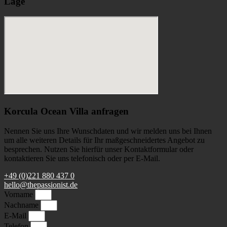
Lage
Korcula Ocean Villa anfragen
Nennen Sie uns Ihre Wunschdaten und wir melden uns bei Ihnen
um alle weiteren Details für Ihr maßgeschneidertes Angebot zu
besprechen. Nutzen Sie hierfür unser Kontaktformular oder
kontaktieren Sie uns telefonisch oder per E-Mail.
+49 (0)221 880 437 0
hello@thepassionist.de
Vorname
Nachname
E-Mail
Telefon