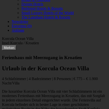
Design Hotels
Preferred Hotels & Resorts
Small Luxury Hotels of the World
The Langham Hotels & Resorts
Newsletter
Favoriten (
0
)
Anfrage
Korcula Ocean Villa
Insel Korcula / Kroatien
Merken
Ferienhaus mit Meerzugang in Kroatien
Urlaub in der Korcula Ocean Villa
4 Schlafzimmer | 4 Badezimmer | 8 Personen | € 775 – € 1.900
Nacht/Villa
Die luxuriöse Korcula Ocean Villa mit vier Schlafzimmern ist ein
modernes Ferienhaus mit Meerzugang in Kroatien, das mit Sorgfalt
in jedem einzelnen Detail eingerichtet wurde. Die Ferienvilla auf
Korcula befindet sich in bester Lage in einer geschützten
malerischen Bucht in der Nähe der bezaubernden Stadt Korčula.