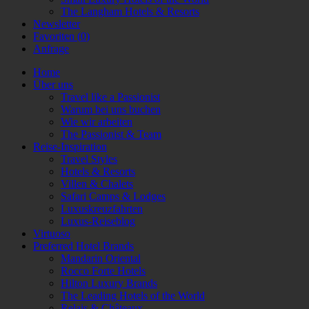
The Langham Hotels & Resorts
Newsletter
Favoriten (
0
)
Anfrage
Home
Über uns
Travel like a Passionist
Warum bei uns buchen
Wie wir arbeiten
The Passionist & Team
Reise-Inspiration
Travel Styles
Hotels & Resorts
Villen & Chalets
Safari Camps & Lodges
Luxuskreuzfahrten
Luxus-Reiseblog
Virtuoso
Preferred Hotel Brands
Mandarin Oriental
Rocco Forte Hotels
Hilton Luxury Brands
The Leading Hotels of the World
Relais & Châteaux