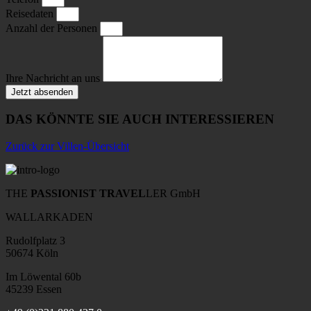
Reisedaten
Anzahl der Personen
Ihre Nachricht an uns
Jetzt absenden
DAS KÖNNTE SIE AUCH INTERESSIEREN
Zurück zur Villen-Übersicht
THE
PASSIONIST TRAVEL
LER GmbH
WALLARKADEN
Rudolfplatz 3
50674 Köln
Im Löwental 60b
45239 Essen