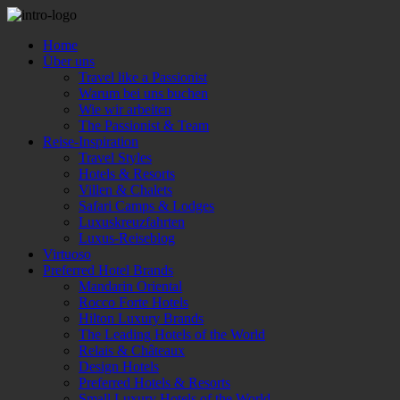
Home
Über uns
Travel like a Passionist
Warum bei uns buchen
Wie wir arbeiten
The Passionist & Team
Reise-Inspiration
Travel Styles
Hotels & Resorts
Villen & Chalets
Safari Camps & Lodges
Luxuskreuzfahrten
Luxus-Reiseblog
Virtuoso
Preferred Hotel Brands
Mandarin Oriental
Rocco Forte Hotels
Hilton Luxury Brands
The Leading Hotels of the World
Relais & Châteaux
Design Hotels
Preferred Hotels & Resorts
Small Luxury Hotels of the World