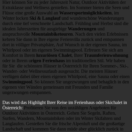
Hier können Sie zu jeder Jahreszeit Natur, Outdoor Aktivitäten der
Extraklasse und Wellness genießen. Im Sommer bieten die Seen und
Flüsse eine große Auswahl an
Wassersportmöglichkeiten
, im
Winter locken
Ski & Langlauf
und wunderschöne Wanderungen
durch eine tief verschneite Landschaft. Frühling und Herbst sind die
idealen Jahreszeiten für ausgiebige
Wanderungen
und
anspruchsvolle
Mountainbiketouren
. Nach den vielen Erlebnissen
kehren Sie dann in Ihre eigene Ferienvilla zurück und entspannen
dort in völliger Privatsphäre, Auf Wunsch in der eigenen Sauna, im
Whirlpool oder im eigenen Swimmingpool. Erfreuen Sie sich am
Komfort in Ihrem
luxuriösen Chalet
, Ihrer
Traumferienwohnung
oder in Ihrem u
rigen Ferienhaus
im traditionellen Stil. Wir haben
für Sie die schönsten Häuser in Österreich für Ihren Sommer-, Ski-,
Wander- oder Wellnessurlaub ausgesucht. Die meisten Häuser
verfügen dabei über einen eigenen Whirlpool, eine Sauna oder einen
Swimmingpool
. So können Sie ungezwungen und behaglich in den
eigenen vier Wänden gemeinsam mit Freunden und Familie
ungezwungen entspannen.
Das wird das Highlight Ihrer Reise im Ferienhaus oder Skichalet in
Österreich:
Profitieren Sie von den unzähligen Angeboten für
Outdoor Aktivitäten in Österreich. Gehen Sie Segeln, Raften,
Surfen, Wandern, Mountainbiken oder im Winter Skifahren und
Langlaufen. Genießen Sie die frische Alpenluft und die großartige
Landschaft und kommen Sie dann müde aber glücklich zurück in