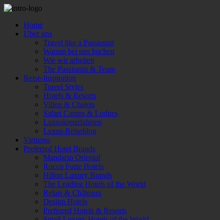
Home
Über uns
Travel like a Passionist
Warum bei uns buchen
Wie wir arbeiten
The Passionist & Team
Reise-Inspiration
Travel Styles
Hotels & Resorts
Villen & Chalets
Safari Camps & Lodges
Luxuskreuzfahrten
Luxus-Reiseblog
Virtuoso
Preferred Hotel Brands
Mandarin Oriental
Rocco Forte Hotels
Hilton Luxury Brands
The Leading Hotels of the World
Relais & Châteaux
Design Hotels
Preferred Hotels & Resorts
Small Luxury Hotels of the World