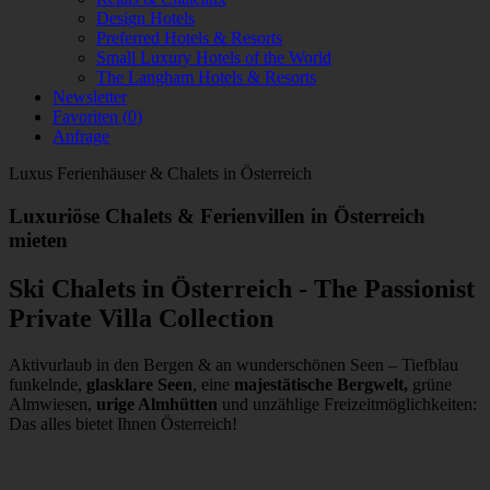
Design Hotels
Preferred Hotels & Resorts
Small Luxury Hotels of the World
The Langham Hotels & Resorts
Newsletter
Favoriten (
0
)
Anfrage
Luxus Ferienhäuser & Chalets in Österreich
Luxuriöse Chalets & Ferienvillen in Österreich
mieten
Ski Chalets in Österreich - The Passionist
Private Villa Collection
Aktivurlaub in den Bergen & an wunderschönen Seen – Tiefblau
funkelnde,
glasklare Seen
, eine
majestätische Bergwelt,
grüne
Almwiesen,
urige Almhütten
und unzählige Freizeitmöglichkeiten:
Das alles bietet Ihnen Österreich!