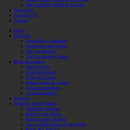
The Langham Hotels & Resorts
Newsletter
Favoriten (
0
)
Anfrage
Home
Über uns
Travel like a Passionist
Warum bei uns buchen
Wie wir arbeiten
The Passionist & Team
Reise-Inspiration
Travel Styles
Hotels & Resorts
Villen & Chalets
Safari Camps & Lodges
Luxuskreuzfahrten
Luxus-Reiseblog
Virtuoso
Preferred Hotel Brands
Mandarin Oriental
Rocco Forte Hotels
Hilton Luxury Brands
The Leading Hotels of the World
Relais & Châteaux