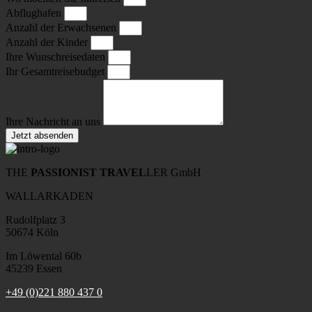
Abflughafen
Anzahl der Erwachsenen
Anzahl der Kinder
Ihre Wunschreisedaten
Ihr Gesamtreisebudget
Ihre Nachricht an uns
Jetzt absenden
THE
PASSIONIST TRAVEL
LER GmbH
WALLARKADEN
Rudolfplatz 3
50674 Köln
Im Löwental 60b
45239 Essen
+49 (0)221 880 437 0