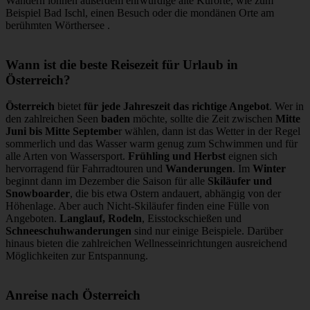
Wandern lohnen außerdem ehrwürdige alte Kurorte, wie zum
Beispiel Bad Ischl, einen Besuch oder die mondänen Orte am
berühmten Wörthersee .
Wann ist die beste Reisezeit für Urlaub in
Österreich?
Österreich
bietet
für jede Jahreszeit das richtige Angebot
. Wer in
den zahlreichen Seen
baden
möchte, sollte die Zeit zwischen
Mitte
Juni bis Mitte Septembe
r wählen, dann ist das Wetter in der Regel
sommerlich und das Wasser warm genug zum Schwimmen und für
alle Arten von Wassersport.
Frühling und Herbst
eignen sich
hervorragend für Fahrradtouren und
Wanderungen
. Im
Winter
beginnt dann im Dezember die Saison für alle
Skiläufer und
Snowboarder
, die bis etwa Ostern andauert, abhängig von der
Höhenlage. Aber auch Nicht-Skiläufer finden eine Fülle von
Angeboten.
Langlauf, Rodeln
, Eisstockschießen und
Schneeschuhwanderungen
sind nur einige Beispiele. Darüber
hinaus bieten die zahlreichen Wellnesseinrichtungen ausreichend
Möglichkeiten zur Entspannung.
Anreise nach Österreich