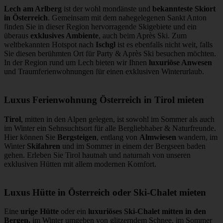
Lech am Arlberg
ist der wohl mondänste und
bekannteste Skiort
in Österreich
. Gemeinsam mit dem nahegelegenen Sankt Anton
finden Sie in dieser Region hervorragende Skigebiete und ein
überaus
exklusives Ambiente
, auch beim Après Ski. Zum
weltbekannten Hotspot nach
Ischgl
ist es ebenfalls nicht weit, falls
Sie diesen berühmten Ort für Party & Après Ski besuchen möchten.
In der Region rund um Lech bieten wir Ihnen
luxuriöse Anwesen
und Traumferienwohnungen für einen exklusiven Winterurlaub.
Luxus Ferienwohnung Österreich in Tirol mieten
Tirol
, mitten in den Alpen gelegen, ist sowohl im Sommer als auch
im Winter ein Sehnsuchtsort für alle Bergliebhaber & Naturfreunde.
Hier können Sie
Bergsteigen
, entlang von
Almwiesen
wandern, im
Winter
Skifahren
und im Sommer in einem der Bergseen baden
gehen. Erleben Sie Tirol hautnah und naturnah von unseren
exklusiven Hütten mit allem modernen Komfort.
Luxus Hütte in Österreich oder Ski-Chalet mieten
Eine
urige Hütte
oder ein
luxuriöses Ski-Chalet mitten in den
Bergen,
im Winter umgeben von glitzerndem Schnee, im Sommer