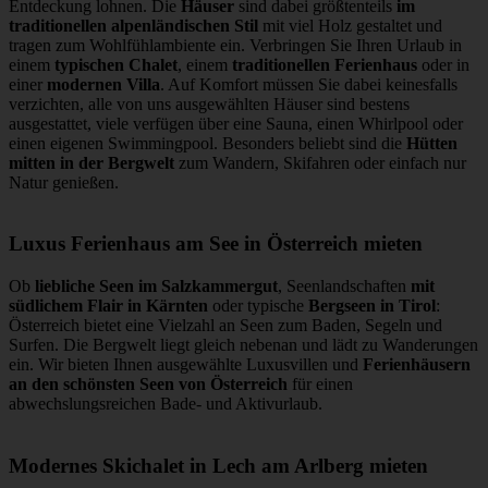
Entdeckung lohnen. Die
Häuser
sind dabei größtenteils
im
traditionellen alpenländischen Stil
mit viel Holz gestaltet und
tragen zum Wohlfühlambiente ein. Verbringen Sie Ihren Urlaub in
einem
typischen Chalet
, einem
traditionellen Ferienhaus
oder in
einer
modernen Villa
. Auf Komfort müssen Sie dabei keinesfalls
verzichten, alle von uns ausgewählten Häuser sind bestens
ausgestattet, viele verfügen über eine Sauna, einen Whirlpool oder
einen eigenen Swimmingpool. Besonders beliebt sind die
Hütten
mitten in der Bergwelt
zum Wandern, Skifahren oder einfach nur
Natur genießen.
Luxus Ferienhaus am See in Österreich mieten
Ob
liebliche Seen im Salzkammergut
, Seenlandschaften
mit
südlichem Flair in Kärnten
oder typische
Bergseen in Tirol
:
Österreich bietet eine Vielzahl an Seen zum Baden, Segeln und
Surfen. Die Bergwelt liegt gleich nebenan und lädt zu Wanderungen
ein. Wir bieten Ihnen ausgewählte Luxusvillen und
Ferienhäusern
an den schönsten Seen von Österreich
für einen
abwechslungsreichen Bade- und Aktivurlaub.
Modernes Skichalet in Lech am Arlberg mieten