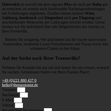
Österreich
ist sowohl mit dem eigenen
Pkw
als auch per
Bahn
gut
zu erreichen, es werden auch komfortable Nachtzugverbindungen
mit Schlafwagen angeboten. Darüber hinaus können
Wien,
Salzburg, Innsbruck
und
Klagenfurt
auch
per Flugzeug
und
anschließender Weiterreise per Leihwagen erreicht werden. Gerne
beraten wir Sie individuell über alle Möglichkeiten der Anreise zu
Ihrer Ferienvilla.
Bleiben Sie neugierig. Wir sind immer auf der Suche nach neuen
Ferienvillen, modernen Luxus Ferienhäusern und Fincas sowie den
schönsten Chalets in den Alpen.
Auf der Suche nach Ihrer Traumvilla?
Nehmen Sie Kontakt mit uns auf und lassen Sie uns wissen, wonach
Sie suchen. Gemeinsam finden wir Ihren Passion Place!
+49 (0)221 880 437 0
hello@thepassionist.de
Vorname
Nachname
E-Mail
Telefon
Wo möchten Sie hinreisen