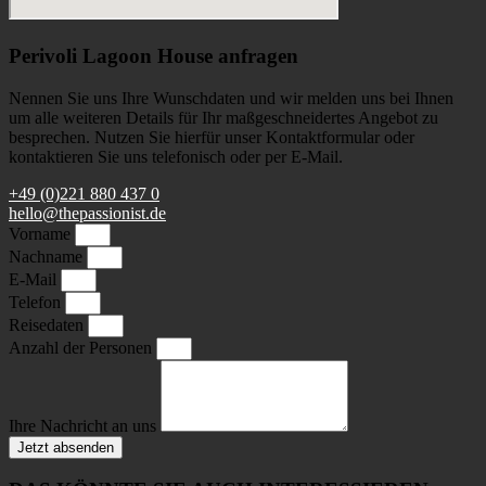
Perivoli Lagoon House anfragen
Nennen Sie uns Ihre Wunschdaten und wir melden uns bei Ihnen
um alle weiteren Details für Ihr maßgeschneidertes Angebot zu
besprechen. Nutzen Sie hierfür unser Kontaktformular oder
kontaktieren Sie uns telefonisch oder per E-Mail.
+49 (0)221 880 437 0
hello@thepassionist.de
Vorname
Nachname
E-Mail
Telefon
Reisedaten
Anzahl der Personen
Ihre Nachricht an uns
Jetzt absenden