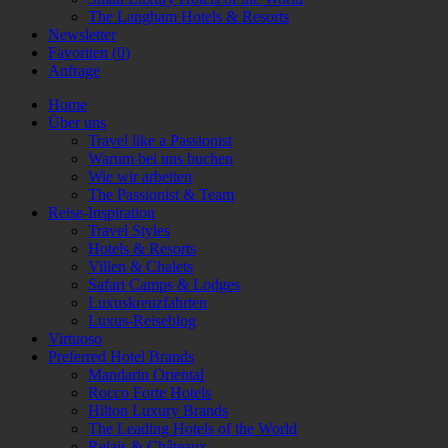
The Langham Hotels & Resorts
Newsletter
Favoriten (
0
)
Anfrage
Home
Über uns
Travel like a Passionist
Warum bei uns buchen
Wie wir arbeiten
The Passionist & Team
Reise-Inspiration
Travel Styles
Hotels & Resorts
Villen & Chalets
Safari Camps & Lodges
Luxuskreuzfahrten
Luxus-Reiseblog
Virtuoso
Preferred Hotel Brands
Mandarin Oriental
Rocco Forte Hotels
Hilton Luxury Brands
The Leading Hotels of the World
Relais & Châteaux