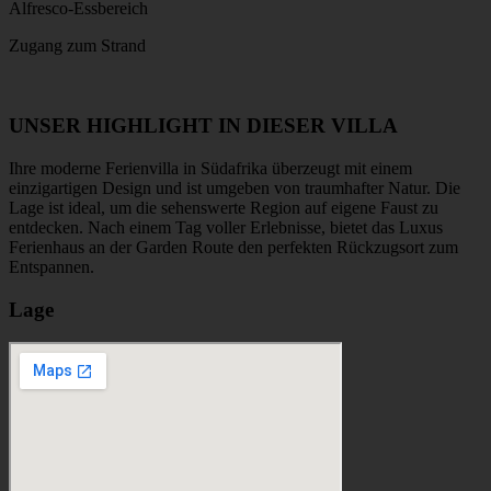
Alfresco-Essbereich
Zugang zum Strand
UNSER HIGHLIGHT IN DIESER VILLA
Ihre moderne Ferienvilla in Südafrika überzeugt mit einem
einzigartigen Design und ist umgeben von traumhafter Natur. Die
Lage ist ideal, um die sehenswerte Region auf eigene Faust zu
entdecken. Nach einem Tag voller Erlebnisse, bietet das Luxus
Ferienhaus an der Garden Route den perfekten Rückzugsort zum
Entspannen.
Lage