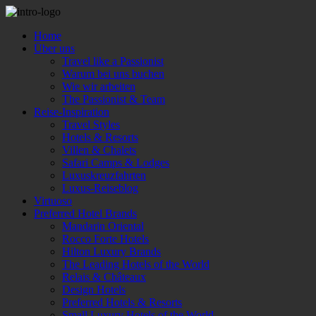
Home
Über uns
Travel like a Passionist
Warum bei uns buchen
Wie wir arbeiten
The Passionist & Team
Reise-Inspiration
Travel Styles
Hotels & Resorts
Villen & Chalets
Safari Camps & Lodges
Luxuskreuzfahrten
Luxus-Reiseblog
Virtuoso
Preferred Hotel Brands
Mandarin Oriental
Rocco Forte Hotels
Hilton Luxury Brands
The Leading Hotels of the World
Relais & Châteaux
Design Hotels
Preferred Hotels & Resorts
Small Luxury Hotels of the World