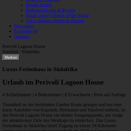
Design Hotels
Preferred Hotels & Resorts
Small Luxury Hotels of the World
The Langham Hotels & Resorts
Newsletter
Favoriten (
0
)
Anfrage
Perivoli Lagoon House
Stanford / Südafrika
Merken
Luxus Ferienhaus in Südafrika
Urlaub im Perivoli Lagoon House
4 Schlafzimmer | 4 Badezimmer | 8 Erwachsene | Preis auf Anfrage
Traumhaft an der berühmten Garden Route gelegen und nur eine
kurze Autofahrt von Kapstadt, Hermanus und Stanford entfernt, ist
das Perivoli Lagoon House ein idealer Ausgangspunkt, um einige
der attraktivsten Ziele des Westkaps zu entdecken. Das Luxus
Ferienhaus in Südafrika bietet Zugang zu einem 18 Kilometer
langen und isolierten Strand innerhalb der Walker Conservancy.