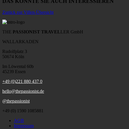
DAS KÖNNTE SIE AUCH INTERESSIEREN
Zurück zur Villen-Übersicht
THE
PASSIONIST TRAVEL
LER GmbH
WALLARKADEN
Rudolfplatz 3
50674 Köln
Im Löwental 60b
45239 Essen
+49 (0)221 880 437 0
hello@thepassionist.de
@thepassionist
+49 (0) 1590 1085881
AGB
Impressum