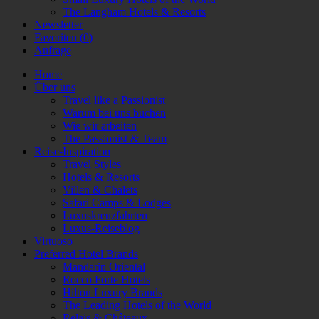
The Langham Hotels & Resorts
Newsletter
Favoriten (
0
)
Anfrage
Home
Über uns
Travel like a Passionist
Warum bei uns buchen
Wie wir arbeiten
The Passionist & Team
Reise-Inspiration
Travel Styles
Hotels & Resorts
Villen & Chalets
Safari Camps & Lodges
Luxuskreuzfahrten
Luxus-Reiseblog
Virtuoso
Preferred Hotel Brands
Mandarin Oriental
Rocco Forte Hotels
Hilton Luxury Brands
The Leading Hotels of the World
Relais & Châteaux