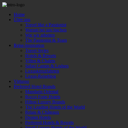
Home
Über uns
Travel like a Passionist
Warum bei uns buchen
Wie wir arbeiten
The Passionist & Team
Reise-Inspiration
Travel Styles
Hotels & Resorts
Villen & Chalets
Safari Camps & Lodges
Luxuskreuzfahrten
Luxus-Reiseblog
Virtuoso
Preferred Hotel Brands
Mandarin Oriental
Rocco Forte Hotels
Hilton Luxury Brands
The Leading Hotels of the World
Relais & Châteaux
Design Hotels
Preferred Hotels & Resorts
Small Luxury Hotels of the World