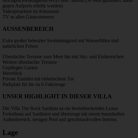
Hochgeschwindigkeits-Wi-Fi über Satellit (30 Mbs garantiert, kann
gegen Aufpreis erhöht werden)
Videoprojektor im Kinoraum
TV in allen Gästezimmern
AUSSENBEREICH
Extra großer beheizter Swimmingpool mit Wasserfällen und
natürlichen Felsen
Überdachte Terrasse zum Meer hin mit Sitz- und Essbereichen
Weitere überdachte Terrasse
Gepflegter Garten
Meerblick
Private Einfahrt mit elektrischem Tor
Parkplatz für bis zu 6 Fahrzeuge
UNSER HIGHLIGHT IN DIESER VILLA
Die Villa The Rock Sardinia ist ein beeindruckendes Luxus
Ferienhaus auf Sardinien und überzeugt mit einem traumhaften
Außenbereich, riesigen Pool und geschmackvollen Interior.
Lage