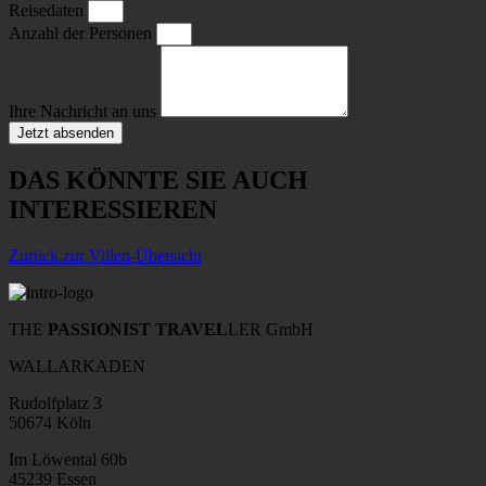
Reisedaten
Anzahl der Personen
Ihre Nachricht an uns
Jetzt absenden
DAS KÖNNTE SIE AUCH
INTERESSIEREN
Zurück zur Villen-Übersicht
THE
PASSIONIST TRAVEL
LER GmbH
WALLARKADEN
Rudolfplatz 3
50674 Köln
Im Löwental 60b
45239 Essen