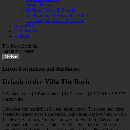
Design Hotels
Preferred Hotels & Resorts
Small Luxury Hotels of the World
The Langham Hotels & Resorts
Newsletter
Favoriten (
0
)
Anfrage
The Rock Sardinia
Sardinien / Italien
Merken
Luxus Ferienhaus auf Sardinien
Urlaub in der Villa The Rock
6 Schlafzimmer | 6 Badezimmer | 12 Personen | € 5.000 bis € 8.575
Nacht/Villa
Umgeben von herrlichen Gärten, großzügigen Terrassen und einer
beeindruckenden Pool-Landschaft, liegt die außergewöhnliche Villa
The Rock Sardinien. Nur eine kurze Fahrt von Porto Cervo und
dem Yachthafen entfernt, finden Sie hier eine Oase der Ruhe, die
traumhafte Ausblicke auf das Meer und das kristallklare Wasser der