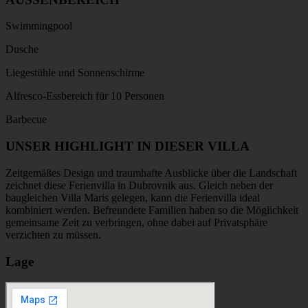
Swimmingpool
Dusche
Liegestühle und Sonnenschirme
Alfresco-Essbereich für 10 Personen
Barbecue
UNSER HIGHLIGHT IN DIESER VILLA
Zeitgemäßes Design und traumhafte Ausblicke über die Landschaft
zeichnet diese Ferienvilla in Dubrovnik aus. Gleich neben der
baugleichen Villa Maris gelegen, kann die Ferienvilla ideal
kombiniert werden. Befreundete Familien haben so die Möglichkeit
gemeinsame Zeit zu verbringen, ohne dabei auf Privatsphäre
verzichten zu müssen.
Lage