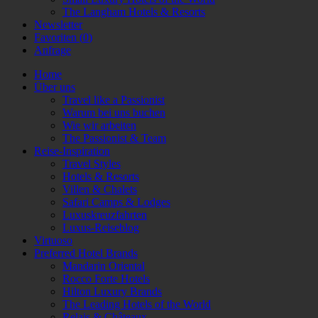
The Langham Hotels & Resorts
Newsletter
Favoriten (
0
)
Anfrage
Home
Über uns
Travel like a Passionist
Warum bei uns buchen
Wie wir arbeiten
The Passionist & Team
Reise-Inspiration
Travel Styles
Hotels & Resorts
Villen & Chalets
Safari Camps & Lodges
Luxuskreuzfahrten
Luxus-Reiseblog
Virtuoso
Preferred Hotel Brands
Mandarin Oriental
Rocco Forte Hotels
Hilton Luxury Brands
The Leading Hotels of the World
Relais & Châteaux