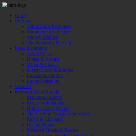
Home
Über uns
Travel like a Passionist
Warum bei uns buchen
Wie wir arbeiten
The Passionist & Team
Reise-Inspiration
Travel Styles
Hotels & Resorts
Villen & Chalets
Safari Camps & Lodges
Luxuskreuzfahrten
Luxus-Reiseblog
Virtuoso
Preferred Hotel Brands
Mandarin Oriental
Rocco Forte Hotels
Hilton Luxury Brands
The Leading Hotels of the World
Relais & Châteaux
Design Hotels
Preferred Hotels & Resorts
Small Luxury Hotels of the World