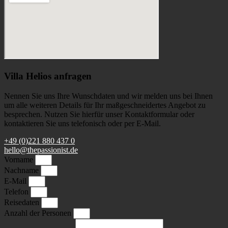
Villa Helios anfragen
Nennen Sie uns Ihre Wunschdaten und wir melden uns bei Ihnen
um alle weiteren Details für Ihr maßgeschneidertes Angebot zu
besprechen. Nutzen Sie hierfür unser Kontaktformular oder
kontaktieren Sie uns telefonisch oder per E-Mail.
+49 (0)221 880 437 0
hello@thepassionist.de
Vorname
Nachname
E-Mail
Telefon
Reisedaten
Anzahl der Personen