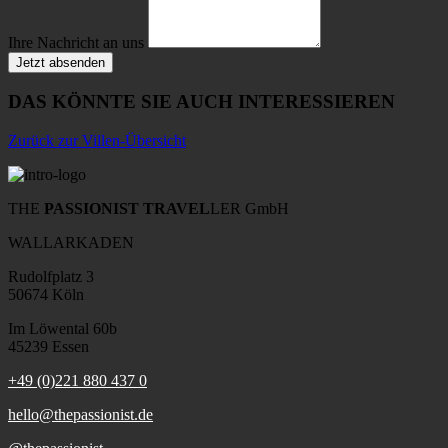
Ihre Nachricht an uns
Jetzt absenden
DAS KÖNNTE SIE AUCH INTERESSIEREN
Zurück zur Villen-Übersicht
THE
PASSIONIST TRAVEL
LER GmbH
WALLARKADEN
Rudolfplatz 3
50674 Köln
Im Löwental 60b
45239 Essen
+49 (0)221 880 437 0
hello@thepassionist.de