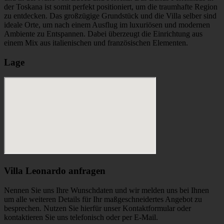
der Toskana ist somit perfekt positioniert, um die traumhafte Region
zu entdecken. Das großzügige Grundstück und die Villa selber sind
ideale Orte, um nach einem Ausflug im luxuriösen und modernen
Ambiente zu Entspannen. Dabei überzeugt die Einrichtung aus
einem Mix aus italienischen und französischen Elementen.
Lage
Villa Leonardo anfragen
Nennen Sie uns Ihre Wunschdaten und wir melden uns bei Ihnen
um alle weiteren Details für Ihr maßgeschneidertes Angebot zu
besprechen. Nutzen Sie hierfür unser Kontaktformular oder
kontaktieren Sie uns telefonisch oder per E-Mail.