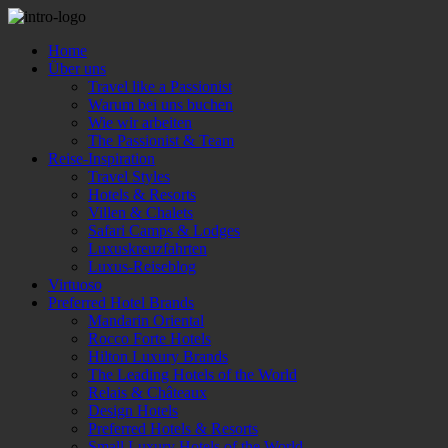
Home
Über uns
Travel like a Passionist
Warum bei uns buchen
Wie wir arbeiten
The Passionist & Team
Reise-Inspiration
Travel Styles
Hotels & Resorts
Villen & Chalets
Safari Camps & Lodges
Luxuskreuzfahrten
Luxus-Reiseblog
Virtuoso
Preferred Hotel Brands
Mandarin Oriental
Rocco Forte Hotels
Hilton Luxury Brands
The Leading Hotels of the World
Relais & Châteaux
Design Hotels
Preferred Hotels & Resorts
Small Luxury Hotels of the World