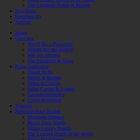
The Langham Hotels & Resorts
Newsletter
Favoriten (
0
)
Anfrage
Home
Über uns
Travel like a Passionist
Warum bei uns buchen
Wie wir arbeiten
The Passionist & Team
Reise-Inspiration
Travel Styles
Hotels & Resorts
Villen & Chalets
Safari Camps & Lodges
Luxuskreuzfahrten
Luxus-Reiseblog
Virtuoso
Preferred Hotel Brands
Mandarin Oriental
Rocco Forte Hotels
Hilton Luxury Brands
The Leading Hotels of the World
Relais & Châteaux