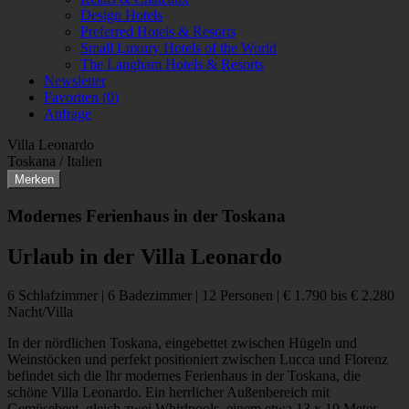
Design Hotels
Preferred Hotels & Resorts
Small Luxury Hotels of the World
The Langham Hotels & Resorts
Newsletter
Favoriten (
0
)
Anfrage
Villa Leonardo
Toskana / Italien
Merken
Modernes Ferienhaus in der Toskana
Urlaub in der Villa Leonardo
6 Schlafzimmer | 6 Badezimmer | 12 Personen | € 1.790 bis € 2.280
Nacht/Villa
In der nördlichen Toskana, eingebettet zwischen Hügeln und
Weinstöcken und perfekt positioniert zwischen Lucca und Florenz
befindet sich die Ihr modernes Ferienhaus in der Toskana, die
schöne Villa Leonardo. Ein herrlicher Außenbereich mit
Gemüsebeet, gleich zwei Whirlpools, einem etwa 13 x 10 Meter