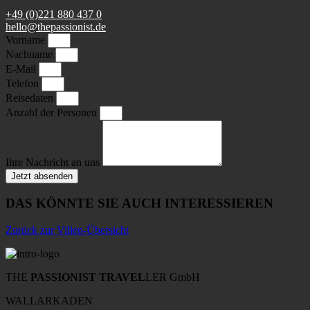
+49 (0)221 880 437 0
hello@thepassionist.de
Vorname
Nachname
E-Mail
Telefon
Reisedaten
Anzahl der Personen
Ihre Nachricht an uns
Jetzt absenden
DAS KÖNNTE SIE AUCH INTERESSIEREN
Zurück zur Villen-Übersicht
THE
PASSIONIST TRAVEL
LER GmbH
WALLARKADEN