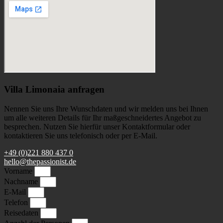
Villa Limonaia anfragen
Nennen Sie uns Ihre Wunschdaten und wir melden uns bei Ihnen
um alle weiteren Details für Ihr maßgeschneidertes Angebot zu
besprechen. Nutzen Sie hierfür unser Kontaktformular oder
kontaktieren Sie uns telefonisch oder per E-Mail.
+49 (0)221 880 437 0
hello@thepassionist.de
Vorname
Nachname
E-Mail
Telefon
Reisedaten