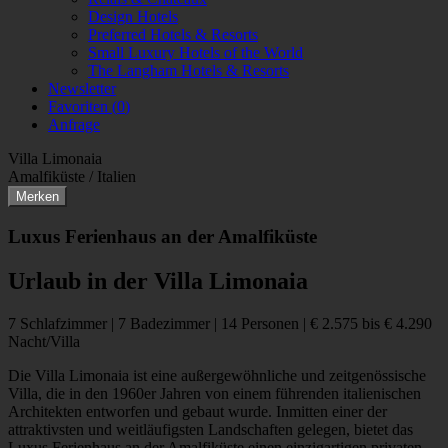
Design Hotels
Preferred Hotels & Resorts
Small Luxury Hotels of the World
The Langham Hotels & Resorts
Newsletter
Favoriten (
0
)
Anfrage
Villa Limonaia
Amalfiküste / Italien
Merken
Luxus Ferienhaus an der Amalfiküste
Urlaub in der Villa Limonaia
7 Schlafzimmer | 7 Badezimmer | 14 Personen | € 2.575 bis € 4.290
Nacht/Villa
Die Villa Limonaia ist eine außergewöhnliche und zeitgenössische
Villa, die in den 1960er Jahren von einem führenden italienischen
Architekten entworfen und gebaut wurde. Inmitten einer der
attraktivsten und weitläufigsten Landschaften gelegen, bietet das
Luxus Ferienhaus an der Amalfiküste einen einzigartigen privaten