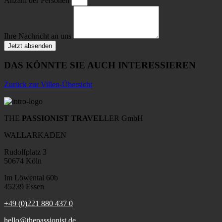
Anzahl der Personen
Ihre Nachricht an uns
Jetzt absenden
DAS KÖNNTE SIE AUCH INTERESSIEREN
Zurück zur Villen-Übersicht
THE
PASSIONIST TRAVEL
LER GmbH
WALLARKADEN
Rudolfplatz 3
50674 Köln
Im Löwental 60b
45239 Essen
+49 (0)221 880 437 0
hello@thepassionist.de