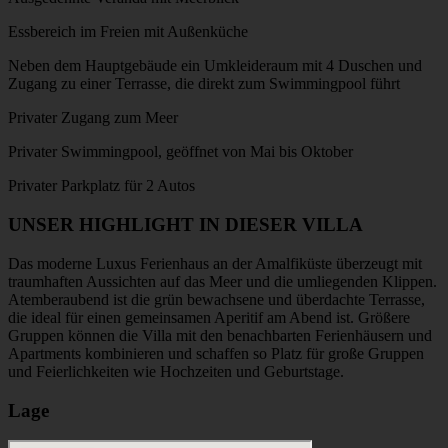
Essbereich im Freien mit Außenküche
Neben dem Hauptgebäude ein Umkleideraum mit 4 Duschen und
Zugang zu einer Terrasse, die direkt zum Swimmingpool führt
Privater Zugang zum Meer
Privater Swimmingpool, geöffnet von Mai bis Oktober
Privater Parkplatz für 2 Autos
UNSER HIGHLIGHT IN DIESER VILLA
Das moderne Luxus Ferienhaus an der Amalfiküste überzeugt mit
traumhaften Aussichten auf das Meer und die umliegenden Klippen.
Atemberaubend ist die grün bewachsene und überdachte Terrasse,
die ideal für einen gemeinsamen Aperitif am Abend ist. Größere
Gruppen können die Villa mit den benachbarten Ferienhäusern und
Apartments kombinieren und schaffen so Platz für große Gruppen
und Feierlichkeiten wie Hochzeiten und Geburtstage.
Lage