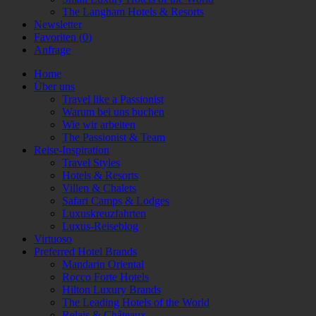
The Langham Hotels & Resorts
Newsletter
Favoriten (
0
)
Anfrage
Home
Über uns
Travel like a Passionist
Warum bei uns buchen
Wie wir arbeiten
The Passionist & Team
Reise-Inspiration
Travel Styles
Hotels & Resorts
Villen & Chalets
Safari Camps & Lodges
Luxuskreuzfahrten
Luxus-Reiseblog
Virtuoso
Preferred Hotel Brands
Mandarin Oriental
Rocco Forte Hotels
Hilton Luxury Brands
The Leading Hotels of the World
Relais & Châteaux