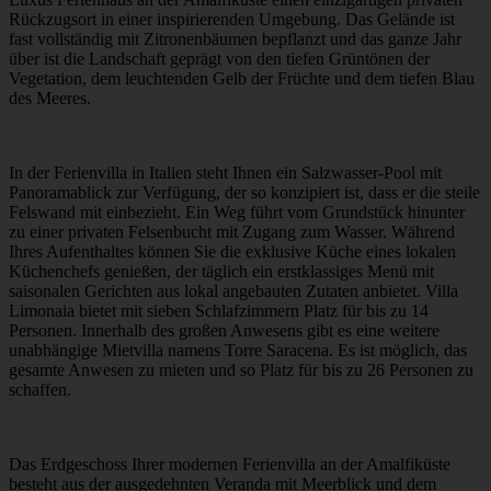
Rückzugsort in einer inspirierenden Umgebung. Das Gelände ist
fast vollständig mit Zitronenbäumen bepflanzt und das ganze Jahr
über ist die Landschaft geprägt von den tiefen Grüntönen der
Vegetation, dem leuchtenden Gelb der Früchte und dem tiefen Blau
des Meeres.
In der Ferienvilla in Italien steht Ihnen ein Salzwasser-Pool mit
Panoramablick zur Verfügung, der so konzipiert ist, dass er die steile
Felswand mit einbezieht. Ein Weg führt vom Grundstück hinunter
zu einer privaten Felsenbucht mit Zugang zum Wasser. Während
Ihres Aufenthaltes können Sie die exklusive Küche eines lokalen
Küchenchefs genießen, der täglich ein erstklassiges Menü mit
saisonalen Gerichten aus lokal angebauten Zutaten anbietet. Villa
Limonaia bietet mit sieben Schlafzimmern Platz für bis zu 14
Personen. Innerhalb des großen Anwesens gibt es eine weitere
unabhängige Mietvilla namens Torre Saracena. Es ist möglich, das
gesamte Anwesen zu mieten und so Platz für bis zu 26 Personen zu
schaffen.
Das Erdgeschoss Ihrer modernen Ferienvilla an der Amalfiküste
besteht aus der ausgedehnten Veranda mit Meerblick und dem