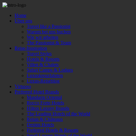
Home
Über uns
Travel like a Passionist
Warum bei uns buchen
Wie wir arbeiten
The Passionist & Team
Reise-Inspiration
Travel Styles
Hotels & Resorts
Villen & Chalets
Safari Camps & Lodges
Luxuskreuzfahrten
Luxus-Reiseblog
Virtuoso
Preferred Hotel Brands
Mandarin Oriental
Rocco Forte Hotels
Hilton Luxury Brands
The Leading Hotels of the World
Relais & Châteaux
Design Hotels
Preferred Hotels & Resorts
Small Luxury Hotels of the World