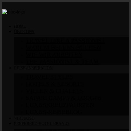
HOME
ÜBER UNS
TRAVEL LIKE A PASSIONIST
WARUM BEI UNS BUCHEN
WIE WIR ARBEITEN
THE PASSIONIST & TEAM
REISE-INSPIRATION
TRAVEL STYLES
HOTELS & RESORTS
VILLEN & CHALETS
SAFARI CAMPS & LODGES
LUXUSKREUZFAHRTEN
LUXUS-REISEBLOG
VIRTUOSO
PREFERRED HOTEL BRANDS