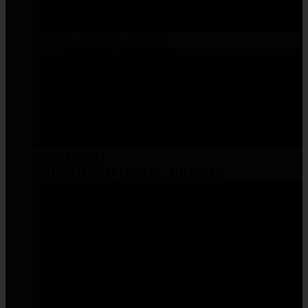
WIE WIR ARBEITEN
THE PASSIONIST & TEAM
REISE-INSPIRATION
TRAVEL STYLES
HOTELS & RESORTS
VILLEN & CHALETS
SAFARI CAMPS & LODGES
LUXUSKREUZFAHRTEN
LUXUS-REISEBLOG
VIRTUOSO
PREFERRED HOTEL BRANDS
MANDARIN ORIENTAL
ROCCO FORTE HOTELS
HILTON LUXURY BRANDS
THE LEADING HOTELS OF THE
WORLD
RELAIS & CHÂTEAUX
DESIGN HOTELS
PREFERRED HOTELS & RESORTS