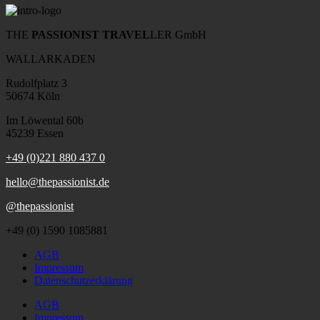
THE
PASSIONIST TRAVEL
LER GmbH
WALLARKADEN
Rudolfplatz 3
50674 Köln
Im Löwental 60b
45239 Essen
+49 (0)221 880 437 0
hello@thepassionist.de
@thepassionist
+49 (0) 1590 1085881
AGB
Impressum
Datenschutzerklärung
AGB
Impressum