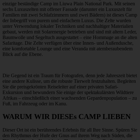
einzige beständige Camp im Liuwa Plain National Park. Mit seinen
sechs Luxuszelten mit offener Fassade (darunter ein Luxuszelt für
Familien mit zwei Schlafzimmern und zwei Bädern) ist dieses Camp
der Inbegriff von purem und einfachem Luxus. Die Zelte wurden
unter Verwendung lokaler Techniken und nachhaltiger Materialien
gebaut, werden mit Solarenergie betrieben und sind mit altem Leder,
Baumwolle und Segeltuch ausgestattet – eine Hommage an die alten
Safaritage. Die Zelte verfügen über eine Innen- und Außendusche,
eine komfortable Lounge und eine Veranda mit atemberaubendem
Blick auf die Ebene.
Die Gegend ist ein Traum für Fotografen, denn jede Jahreszeit bietet
eine andere Kulisse, um die robuste Tierwelt festzuhalten. Begleiten
Sie die preisgekrönten Reiseleiter auf einer privaten Safari-
Exkursion und bewundern Sie einige der spektakulärsten Wildtiere
Afrikas – einschließlich einer wachsenden Gepardenpopulation – zu
Fuß, im Fahrzeug oder im Kanu.
WARUM WIR DIESEs CAMP LIEBEN
Dieser Ort ist ein berührendes Erlebnis für all Ihre Sinne. Spüren Sie
den Rhythmus der Hufe der Gnus auf ihrem Weg nach Süden, die