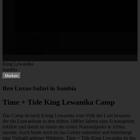
SMALL LUXURY HOTELS OF THE
WORLD
THE LANGHAM HOTELS &
RESORTS
NEWSLETTER
FAVORITEN (
0
)
ANFRAGE
King Lewanika
Sambia
Merken
Ihre Luxus-Safari in Sambia
Time + Tide King Lewanika Camp
Das Camp ist nach König Lewanika vom Volk der Lozi benannt,
der die Liuwaebene in den frühen 1880er Jahren zum Schutzgebiet
erklärte und damit zu einem der ersten Nationalparks in Afrika
machte. Auch heute noch ist das Gebiet unberührt und beherbergt
eine Vielzahl seltener Wildtiere. Time + Tide King Lewanika ist das