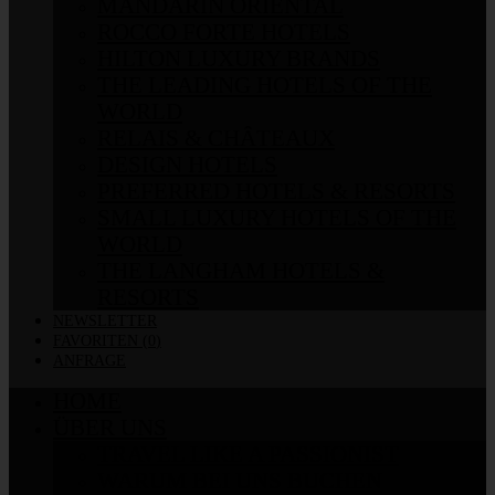
MANDARIN ORIENTAL
ROCCO FORTE HOTELS
HILTON LUXURY BRANDS
THE LEADING HOTELS OF THE
WORLD
RELAIS & CHÂTEAUX
DESIGN HOTELS
PREFERRED HOTELS & RESORTS
SMALL LUXURY HOTELS OF THE
WORLD
THE LANGHAM HOTELS &
RESORTS
NEWSLETTER
FAVORITEN (
0
)
ANFRAGE
HOME
ÜBER UNS
TRAVEL LIKE A PASSIONIST
WARUM BEI UNS BUCHEN