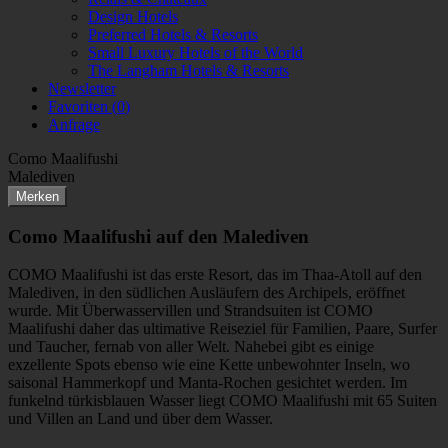
Design Hotels
Preferred Hotels & Resorts
Small Luxury Hotels of the World
The Langham Hotels & Resorts
Newsletter
Favoriten (
0
)
Anfrage
Como Maalifushi
Malediven
Merken
Como Maalifushi auf den Malediven
COMO Maalifushi ist das erste Resort, das im Thaa-Atoll auf den
Malediven, in den südlichen Ausläufern des Archipels, eröffnet
wurde. Mit Überwasservillen und Strandsuiten ist COMO
Maalifushi daher das ultimative Reiseziel für Familien, Paare, Surfer
und Taucher, fernab von aller Welt. Nahebei gibt es einige
exzellente Spots ebenso wie eine Kette unbewohnter Inseln, wo
saisonal Hammerkopf und Manta-Rochen gesichtet werden. Im
funkelnd türkisblauen Wasser liegt COMO Maalifushi mit 65 Suiten
und Villen an Land und über dem Wasser.