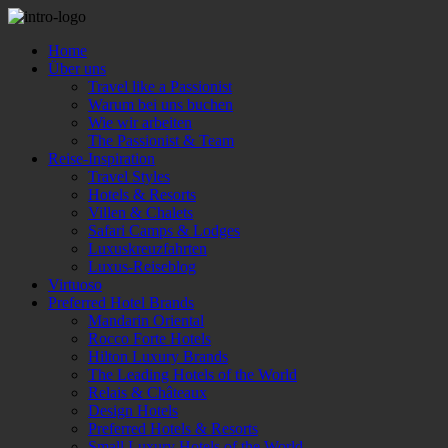
Home
Über uns
Travel like a Passionist
Warum bei uns buchen
Wie wir arbeiten
The Passionist & Team
Reise-Inspiration
Travel Styles
Hotels & Resorts
Villen & Chalets
Safari Camps & Lodges
Luxuskreuzfahrten
Luxus-Reiseblog
Virtuoso
Preferred Hotel Brands
Mandarin Oriental
Rocco Forte Hotels
Hilton Luxury Brands
The Leading Hotels of the World
Relais & Châteaux
Design Hotels
Preferred Hotels & Resorts
Small Luxury Hotels of the World