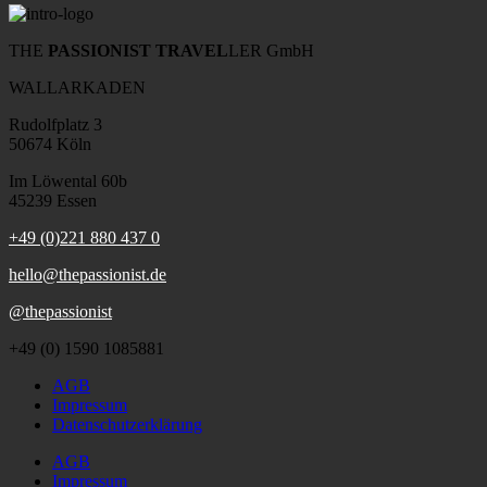
THE
PASSIONIST TRAVEL
LER GmbH
WALLARKADEN
Rudolfplatz 3
50674 Köln
Im Löwental 60b
45239 Essen
+49 (0)221 880 437 0
hello@thepassionist.de
@thepassionist
+49 (0) 1590 1085881
AGB
Impressum
Datenschutzerklärung
AGB
Impressum