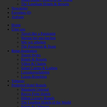
The Langham Hotels & Resorts
Newsletter
Favoriten (
0
)
Anfrage
Home
Über uns
Travel like a Passionist
Warum bei uns buchen
Wie wir arbeiten
The Passionist & Team
Reise-Inspiration
Travel Styles
Hotels & Resorts
Villen & Chalets
Safari Camps & Lodges
Luxuskreuzfahrten
Luxus-Reiseblog
Virtuoso
Preferred Hotel Brands
Mandarin Oriental
Rocco Forte Hotels
Hilton Luxury Brands
The Leading Hotels of the World
Relais & Châteaux