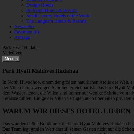
Design Hotels
Preferred Hotels & Resorts
Small Luxury Hotels of the World
The Langham Hotels & Resorts
Newsletter
Favoriten (
0
)
Anfrage
Park Hyatt Hadahaa
Malediven
Merken
Park Hyatt Maldives Hadahaa
In North Huvadhoo, einem der größten natürlichen Atolle der Welt, e
der Villen in nur wenigen Schritten erreichbar ist. Das Park Hyatt M
dem Wasser liegen, die Villen sind immer nur wenige Schritte vom idy
Terrasse führen. Einige der Villen verfügen auch über einen privaten 
WARUM WIR DIESES HOTEL LIEBEN
Das wunderschöne Boutique Hotel Park Hyatt Maldives Hadahaa liegt 
Das Team legt großen Wert darauf, seinen Gästen nicht nur die Schönh