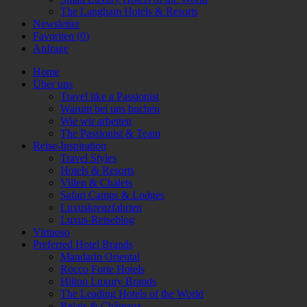
The Langham Hotels & Resorts
Newsletter
Favoriten (
0
)
Anfrage
Home
Über uns
Travel like a Passionist
Warum bei uns buchen
Wie wir arbeiten
The Passionist & Team
Reise-Inspiration
Travel Styles
Hotels & Resorts
Villen & Chalets
Safari Camps & Lodges
Luxuskreuzfahrten
Luxus-Reiseblog
Virtuoso
Preferred Hotel Brands
Mandarin Oriental
Rocco Forte Hotels
Hilton Luxury Brands
The Leading Hotels of the World
Relais & Châteaux