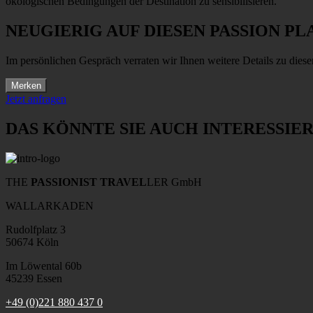
ökologischen Bedingungen der Destination zu sensibilisieren.
NEUGIERIG AUF DIESEN PASSION PL
Im persönlichen Gespräch verraten wir Ihnen weitere Details zu diese
Merken
Jetzt anfragen
DAS KÖNNTE SIE AUCH INTERESSIE
THE
PASSIONIST TRAVEL
LER GmbH
WALLARKADEN
Rudolfplatz 3
50674 Köln
Im Löwental 60b
45239 Essen
+49 (0)221 880 437 0