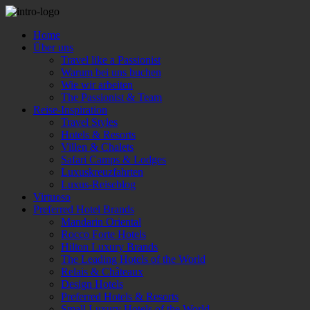
Home
Über uns
Travel like a Passionist
Warum bei uns buchen
Wie wir arbeiten
The Passionist & Team
Reise-Inspiration
Travel Styles
Hotels & Resorts
Villen & Chalets
Safari Camps & Lodges
Luxuskreuzfahrten
Luxus-Reiseblog
Virtuoso
Preferred Hotel Brands
Mandarin Oriental
Rocco Forte Hotels
Hilton Luxury Brands
The Leading Hotels of the World
Relais & Châteaux
Design Hotels
Preferred Hotels & Resorts
Small Luxury Hotels of the World