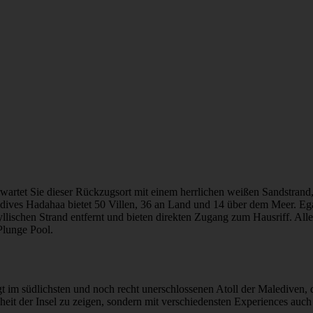
rwartet Sie dieser Rückzugsort mit einem herrlichen weißen Sandstran
aldives Hadahaa bietet 50 Villen, 36 an Land und 14 über dem Meer. Eg
llischen Strand entfernt und bieten direkten Zugang zum Hausriff. All
Plunge Pool.
im südlichsten und noch recht unerschlossenen Atoll der Malediven, 
eit der Insel zu zeigen, sondern mit verschiedensten Experiences auch