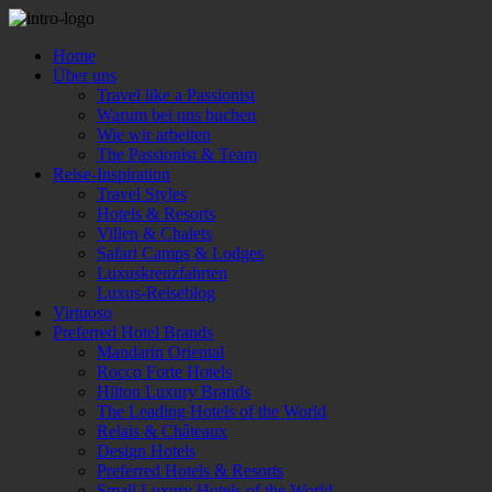
Home
Über uns
Travel like a Passionist
Warum bei uns buchen
Wie wir arbeiten
The Passionist & Team
Reise-Inspiration
Travel Styles
Hotels & Resorts
Villen & Chalets
Safari Camps & Lodges
Luxuskreuzfahrten
Luxus-Reiseblog
Virtuoso
Preferred Hotel Brands
Mandarin Oriental
Rocco Forte Hotels
Hilton Luxury Brands
The Leading Hotels of the World
Relais & Châteaux
Design Hotels
Preferred Hotels & Resorts
Small Luxury Hotels of the World