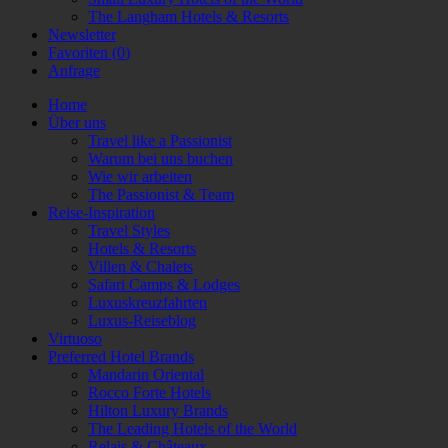
The Langham Hotels & Resorts
Newsletter
Favoriten (
0
)
Anfrage
Home
Über uns
Travel like a Passionist
Warum bei uns buchen
Wie wir arbeiten
The Passionist & Team
Reise-Inspiration
Travel Styles
Hotels & Resorts
Villen & Chalets
Safari Camps & Lodges
Luxuskreuzfahrten
Luxus-Reiseblog
Virtuoso
Preferred Hotel Brands
Mandarin Oriental
Rocco Forte Hotels
Hilton Luxury Brands
The Leading Hotels of the World
Relais & Châteaux