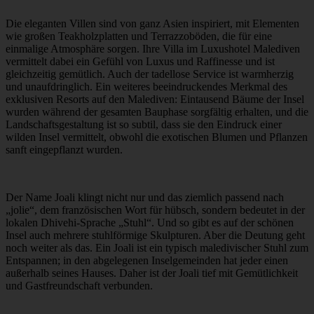
Die eleganten Villen sind von ganz Asien inspiriert, mit Elementen
wie großen Teakholzplatten und Terrazzoböden, die für eine
einmalige Atmosphäre sorgen. Ihre Villa im Luxushotel Malediven
vermittelt dabei ein Gefühl von Luxus und Raffinesse und ist
gleichzeitig gemütlich. Auch der tadellose Service ist warmherzig
und unaufdringlich. Ein weiteres beeindruckendes Merkmal des
exklusiven Resorts auf den Malediven: Eintausend Bäume der Insel
wurden während der gesamten Bauphase sorgfältig erhalten, und die
Landschaftsgestaltung ist so subtil, dass sie den Eindruck einer
wilden Insel vermittelt, obwohl die exotischen Blumen und Pflanzen
sanft eingepflanzt wurden.
Der Name Joali klingt nicht nur und das ziemlich passend nach
„jolie“, dem französischen Wort für hübsch, sondern bedeutet in der
lokalen Dhivehi-Sprache „Stuhl“. Und so gibt es auf der schönen
Insel auch mehrere stuhlförmige Skulpturen. Aber die Deutung geht
noch weiter als das. Ein Joali ist ein typisch maledivischer Stuhl zum
Entspannen; in den abgelegenen Inselgemeinden hat jeder einen
außerhalb seines Hauses. Daher ist der Joali tief mit Gemütlichkeit
und Gastfreundschaft verbunden.