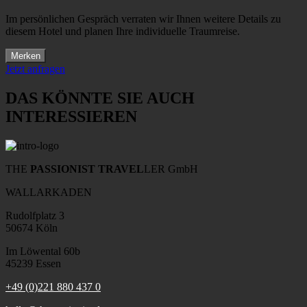
Im persönlichen Gespräch verraten wir Ihnen weitere Details zu
diesem Hotel und planen Ihre individuelle Traumreise.
Merken
Jetzt anfragen
DAS KÖNNTE SIE AUCH
INTERESSIEREN
THE
PASSIONIST TRAVEL
LER GmbH
WALLARKADEN
Rudolfplatz 3
50674 Köln
Im Löwental 60b
45239 Essen
+49 (0)221 880 437 0