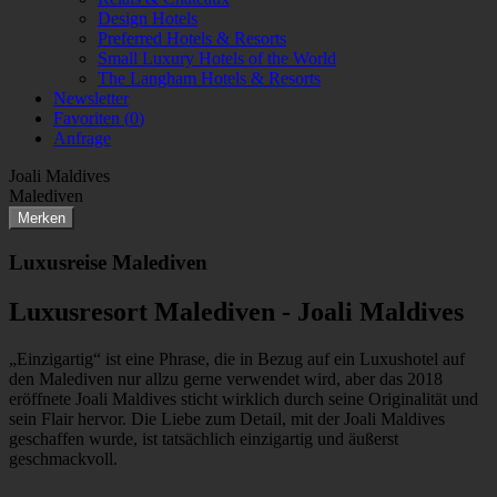
Design Hotels
Preferred Hotels & Resorts
Small Luxury Hotels of the World
The Langham Hotels & Resorts
Newsletter
Favoriten (
0
)
Anfrage
Joali Maldives
Malediven
Merken
Luxusreise Malediven
Luxusresort Malediven - Joali Maldives
„Einzigartig“ ist eine Phrase, die in Bezug auf ein Luxushotel auf
den Malediven nur allzu gerne verwendet wird, aber das 2018
eröffnete Joali Maldives sticht wirklich durch seine Originalität und
sein Flair hervor. Die Liebe zum Detail, mit der Joali Maldives
geschaffen wurde, ist tatsächlich einzigartig und äußerst
geschmackvoll.