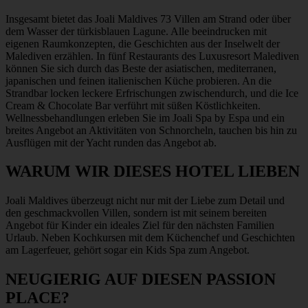
Insgesamt bietet das Joali Maldives 73 Villen am Strand oder über
dem Wasser der türkisblauen Lagune. Alle beeindrucken mit
eigenen Raumkonzepten, die Geschichten aus der Inselwelt der
Malediven erzählen. In fünf Restaurants des
Luxusresort Malediven
können Sie sich durch das Beste der asiatischen, mediterranen,
japanischen und feinen italienischen Küche probieren. An die
Strandbar locken leckere Erfrischungen zwischendurch, und die Ice
Cream & Chocolate Bar verführt mit süßen Köstlichkeiten.
Wellnessbehandlungen erleben Sie im Joali Spa by Espa und ein
breites Angebot an Aktivitäten von Schnorcheln, tauchen bis hin zu
Ausflügen mit der Yacht runden das Angebot ab.
WARUM WIR DIESES HOTEL LIEBEN
Joali Maldives überzeugt nicht nur mit der Liebe zum Detail und
den geschmackvollen Villen, sondern ist mit seinem bereiten
Angebot für Kinder ein ideales Ziel für den nächsten Familien
Urlaub. Neben Kochkursen mit dem Küchenchef und Geschichten
am Lagerfeuer, gehört sogar ein Kids Spa zum Angebot.
NEUGIERIG AUF DIESEN PASSION
PLACE?