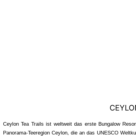
CEYLON TEA
TRAILS
SRI LANKA
CEYLON
Ceylon Tea Trails ist weltweit das erste Bungalow Resor
Panorama-Teeregion Ceylon, die an das UNESCO Weltkultur