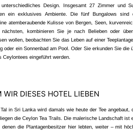
unterschiedliches Design. Insgesamt 27 Zimmer und Sui
fen ein exklusives Ambiente. Die fünf Bungalows sind
ne atemberaubende Kulisse von Bergen, Seen, kurvenreic
chsten, kombinieren Sie je nach Belieben oder übern
sen wollen, beobachten Sie das Leben auf einer Teeplantag
g oder ein Sonnenbad am Pool. Oder Sie erkunden Sie die 
es Ceylontees eingeführt werden.
WIR DIESES HOTEL LIEBEN
l in Sri Lanka wird damals wie heute der Tee angebaut, d
iegen die Ceylon Tea Trails. Die malerische Landschaft ist e
 denen die Plantagenbesitzer hier lebten, weiter – mit hö