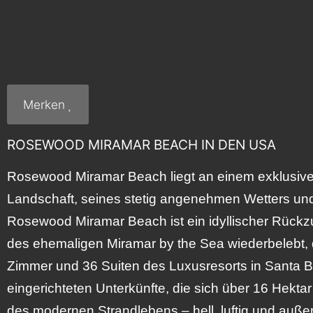
Merken
ROSEWOOD MIRAMAR BEACH IN DEN USA
Rosewood Miramar Beach liegt an einem exklusive
Landschaft, seines stetig angenehmen Wetters und s
Rosewood Miramar Beach ist ein idyllischer Rückzu
des ehemaligen Miramar by the Sea wiederbelebt, da
Zimmer und 36 Suiten des Luxusresorts in Santa Ba
eingerichteten Unterkünfte, die sich über 16 Hekta
des modernen Strandlebens – hell, luftig und auß