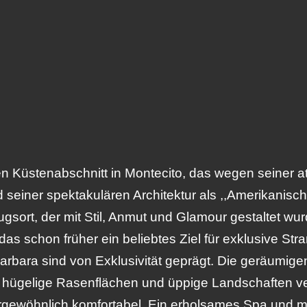
n Küstenabschnitt in Montecito, das wegen seiner
einer spektakulären Architektur als ,,Amerikanische
gsort, der mit Stil, Anmut und Glamour gestaltet wu
s schon früher ein beliebtes Ziel für exklusive Str
rbara sind von Exklusivität geprägt. Die geräumige
r hügelige Rasenflächen und üppige Landschaften vert
ergewöhnlich komfortabel. Ein erholsames Spa und 