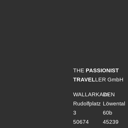
THE
PASSIONIST
TRAVEL
LER GmbH
WALLARKADEN
Im
Rudolfplatz
Löwental
3
60b
50674
45239