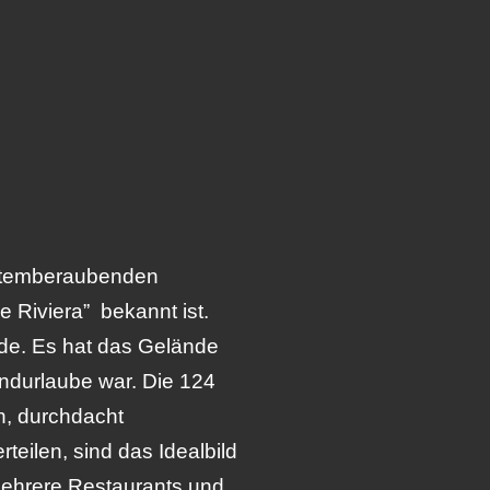
 atemberaubenden
 Riviera” bekannt ist.
rde. Es hat das Gelände
andurlaube war. Die 124
n, durchdacht
eilen, sind das Idealbild
mehrere Restaurants und