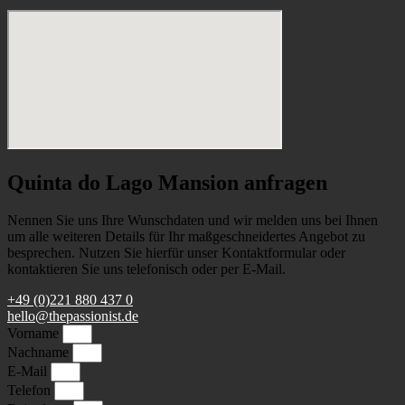
Quinta do Lago Mansion anfragen
Nennen Sie uns Ihre Wunschdaten und wir melden uns bei Ihnen
um alle weiteren Details für Ihr maßgeschneidertes Angebot zu
besprechen. Nutzen Sie hierfür unser Kontaktformular oder
kontaktieren Sie uns telefonisch oder per E-Mail.
+49 (0)221 880 437 0
hello@thepassionist.de
Vorname
Nachname
E-Mail
Telefon