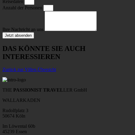
Reisedaten
Anzahl der Personen
Ihre Nachricht an uns
Jetzt absenden
DAS KÖNNTE SIE AUCH
INTERESSIEREN
Zurück zur Villen-Übersicht
THE
PASSIONIST TRAVEL
LER GmbH
WALLARKADEN
Rudolfplatz 3
50674 Köln
Im Löwental 60b
45239 Essen