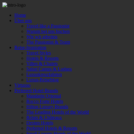
Home
Über uns
Travel like a Passionist
Warum bei uns buchen
Wie wir arbeiten
The Passionist & Team
Reise-Inspiration
Travel Styles
Hotels & Resorts
Villen & Chalets
Safari Camps & Lodges
Luxuskreuzfahrten
Luxus-Reiseblog
Virtuoso
Preferred Hotel Brands
Mandarin Oriental
Rocco Forte Hotels
Hilton Luxury Brands
The Leading Hotels of the World
Relais & Châteaux
Design Hotels
Preferred Hotels & Resorts
Small Luxury Hotels of the World