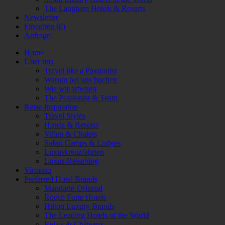
The Langham Hotels & Resorts
Newsletter
Favoriten (
0
)
Anfrage
Home
Über uns
Travel like a Passionist
Warum bei uns buchen
Wie wir arbeiten
The Passionist & Team
Reise-Inspiration
Travel Styles
Hotels & Resorts
Villen & Chalets
Safari Camps & Lodges
Luxuskreuzfahrten
Luxus-Reiseblog
Virtuoso
Preferred Hotel Brands
Mandarin Oriental
Rocco Forte Hotels
Hilton Luxury Brands
The Leading Hotels of the World
Relais & Châteaux