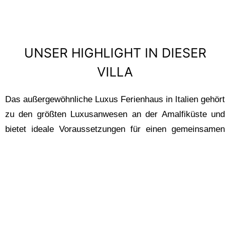
UNSER HIGHLIGHT IN DIESER
VILLA
Das außergewöhnliche Luxus Ferienhaus in Italien gehört
zu den größten Luxusanwesen an der Amalfiküste und
bietet ideale Voraussetzungen für einen gemeinsamen
Urlaub mit Freunden oder der Familie. Lassen Sie sich
von den schmackhaften Gerichten Ihres Kochs
verwöhnen und genießen Sie die atemberaubende
Aussicht auf das Meer und die wilde Küste.